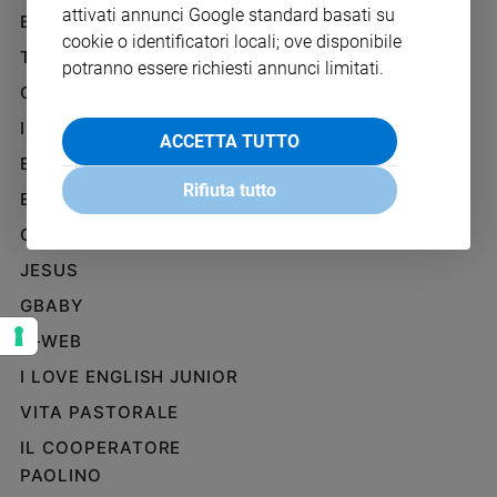
attivati annunci Google standard basati su
Ambiente
BENESSERE
WHISTLEBLOWING
e
cookie o identificatori locali; ove disponibile
SOCIAL
TELENOVA
Creato
potranno essere richiesti annunci limitati.
Volontariato
GAZZETTA D'ALBA
Diritti
IL GIORNALINO
ACCETTA TUTTO
Aziende
EDICOLA SAN PAOLO
di
Rifiuta tutto
valore
EDIZIONI SAN PAOLO
Caso
CREDERE
della
JESUS
settimana
Migranti
GBABY
Diversità
G-WEB
e
inclusione
I LOVE ENGLISH JUNIOR
Costume
VITA PASTORALE
IL COOPERATORE
Cultura
e
PAOLINO
spettacoli