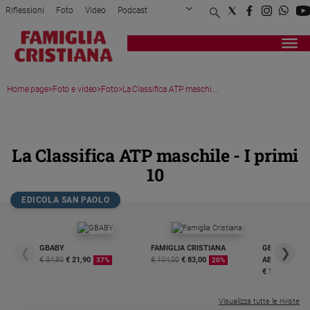
Riflessioni
Foto
Video
Podcast
Privacy Policy
Chi siamo
Contatti
Pubblicità
Attualità
Registrati
Redazione
Italia
Home page
>
Foto e video
>
Foto
>
La Classifica ATP maschi...
Cronaca
Politica
MEDIA GALLERY
Mondo
Economia
La Classifica ATP maschile - I primi
Legalità
10
e
giustizia
EDICOLA SAN PAOLO
Sport
Interviste
GBABY
FAMIGLIA CRISTIANA
GBABY DIGITA
❮
❯
Papa
€ 34,80
€ 21,90
€ 104,00
€ 83,00
ABBONAMEN
37%
20%
€ 16,99
Papa
Visualizza tutte le riviste