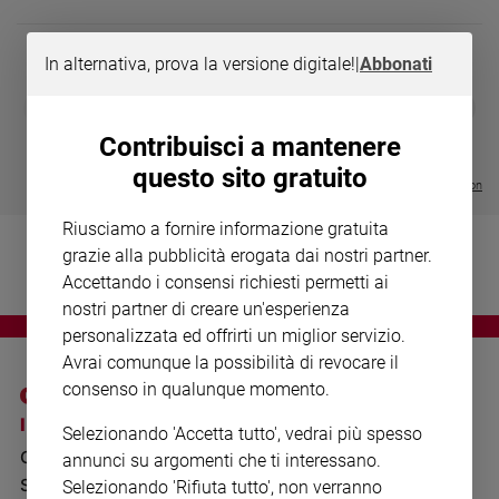
Chiesa
Chiesa
In alternativa, prova la versione digitale!
|
Abbonati
Fede
DIARIO G 2026-27
COLLANA ARS
❮
❯
e
LE GRANDI BASILICHE ITALIANE
€ 8,90
1 - 2
- € 8,90
spiritualità
- VOL DA 1 AL 5
€ 18,50
Contribuisci a mantenere
€ 64,50
Santi
questo sito gratuito
Visualizza tutte le collection
Devozione
e
Riusciamo a fornire informazione gratuita
fede
grazie alla pubblicità erogata dai nostri partner.
Parola
Accettando i consensi richiesti permetti ai
del
nostri partner di creare un'esperienza
giorno
personalizzata ed offrirti un miglior servizio.
Santo
Avrai comunque la possibilità di revocare il
del
consenso in qualunque momento.
giorno
I SITI SAN PAOLO
NOTE LEGALI
Selezionando 'Accetta tutto', vedrai più spesso
Società
GRUPPO EDITORIALE
PRIVACY POLICY
e
annunci su argomenti che ti interessano.
valori
SAN PAOLO
Selezionando 'Rifiuta tutto', non verranno
INFORMATIVA