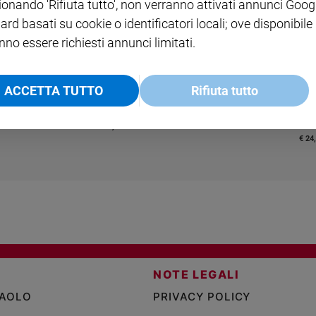
ionando 'Rifiuta tutto', non verranno attivati annunci Goog
ard basati su cookie o identificatori locali; ove disponibile
nno essere richiesti annunci limitati.
ACCETTA TUTTO
Rifiuta tutto
COLLANA ARSENIO LUPIN
QUID+ ALLENIAMO
VOL. 1 - 2
MAGNIFICA HUMANITAS -
L'INTELLIGENZA
PRE
€ 18,50
ENCICLICA PAPALE
€ 27,50
SANT
€ 2,90
A 10
€ 24
NOTE LEGALI
PAOLO
PRIVACY POLICY