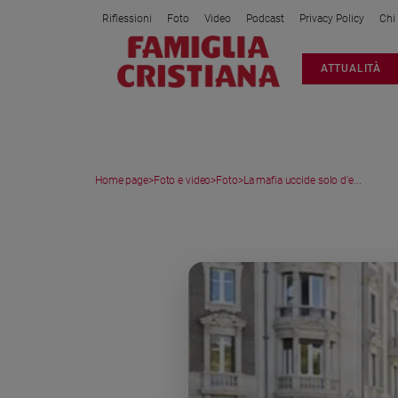
Riflessioni
Foto
Video
Podcast
Privacy Policy
Chi
Attualità
ATTUALITÀ
Italia
Cronaca
Politica
Mondo
Home page
>
Foto e video
>
Foto
>
La mafia uccide solo d'e...
Economia
Legalità
MEDIA GALLERY
e
giustizia
Sport
Interviste
Papa
Papa