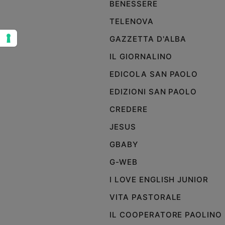
BENESSERE
e
giovani
TELENOVA
Adolescenza
GAZZETTA D'ALBA
Bioetica
IL GIORNALINO
EDICOLA SAN PAOLO
Vai
EDIZIONI SAN PAOLO
CREDERE
Riflessioni
JESUS
GBABY
Foto
G-WEB
Video
I LOVE ENGLISH JUNIOR
VITA PASTORALE
Podcast
IL COOPERATORE PAOLINO
Privacy