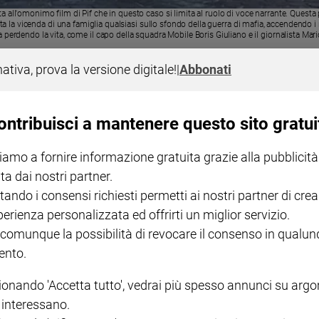
rata all'omonimo film di Pif che in questo caso si limita al ruolo di voce narrante. Ques
a la vicenda di una famiglia qualsiasi sullo sfondo della guerra di mafia, accendendo i ri
perdendo la vita, come il capo della squadra Mobile Boris Giuliano e il giornalista Mar
nativa, prova la versione digitale!
|
Abbonati
ontribuisci a mantenere questo sito gratui
iamo a fornire informazione gratuita grazie alla pubblicità
fia uccide solo d'estate, dal film alla f
ta dai nostri partner.
tando i consensi richiesti permetti ai nostri partner di crea
perienza personalizzata ed offrirti un miglior servizio.
 comunque la possibilità di revocare il consenso in qualu
nto.
I LOVE ENGLISH JUNIOR
CREDERE
IL G
ionando 'Accetta tutto', vedrai più spesso annunci su arg
GBABY DIGITALE -
€ 69,00
€ 43,90
€ 98,80
€ 49,90
€ 11
35%
49%
ABBONAMENTO ANNUALE
i interessano.
€ 16,99