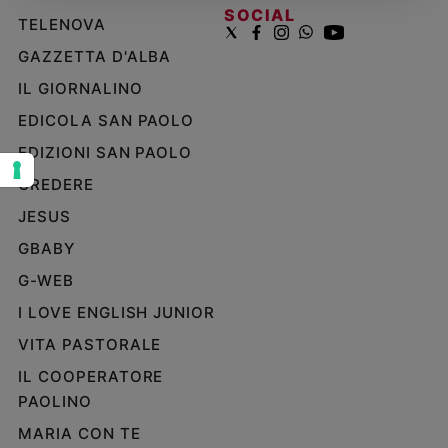
SOCIAL
TELENOVA
Sanremo
2026
GAZZETTA D'ALBA
Cinema,
IL GIORNALINO
Tv
e
EDICOLA SAN PAOLO
streaming
EDIZIONI SAN PAOLO
Libri
CREDERE
Musica
Arte
JESUS
GBABY
Famiglia
ed
G-WEB
educazione
I LOVE ENGLISH JUNIOR
Genitori
VITA PASTORALE
e
figli
IL COOPERATORE
Nonni
PAOLINO
Coppia
MARIA CON TE
Scuola