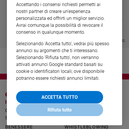
Ambiente
Accettando i consensi richiesti permetti ai
e
nostri partner di creare un'esperienza
Creato
personalizzata ed offrirti un miglior servizio.
DIARIO G 2026-27
COLLANA ARS
❮
❯
Volontariato
LE GRANDI BASILICHE ITALIANE
€ 8,90
1 - 2
- € 8,90
Avrai comunque la possibilità di revocare il
- VOL DA 1 AL 5
€ 18,50
Diritti
consenso in qualunque momento.
€ 64,50
Aziende
Visualizza tutte le collection
Selezionando 'Accetta tutto', vedrai più spesso
di
annunci su argomenti che ti interessano.
valore
Selezionando 'Rifiuta tutto', non verranno
Caso
della
attivati annunci Google standard basati su
settimana
cookie o identificatori locali; ove disponibile
Migranti
potranno essere richiesti annunci limitati.
Diversità
e
ACCETTA TUTTO
inclusione
I SITI SAN PAOLO
NOTE LEGALI
Costume
Rifiuta tutto
GRUPPO EDITORIALE
PRIVACY POLICY
Cultura
SAN PAOLO
INFORMATIVA
e
BENESSERE
WHISTLEBLOWING
spettacoli