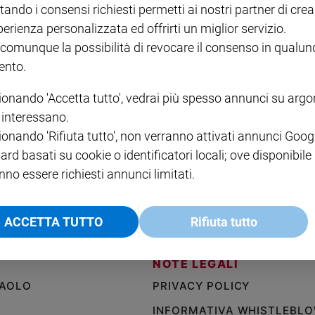
tando i consensi richiesti permetti ai nostri partner di crea
bambini, uno dei peggiori massacri della guerra che rischia di infiammare ancora di più i
colpito l'Al-Ahli Arabi Baptist Hospital causando tra i 200 e i 500 morti. L'esercito isra
perienza personalizzata ed offrirti un miglior servizio.
ne al lancio fallito di un razzo della Jihad islamica che, a sua volta, respinge le accuse 
 colpito l'ospedale, non l’Idf». Dura la presa di posizione di Hamas che attacca gli Stati 
 comunque la possibilità di revocare il consenso in qualu
ura che danno all'aggressione israeliana». Iran, Egitto e Giordania hanno condannato i
nto.
hanno chiesto una riunione del Consiglio Onu (foto Reuters)
ionando 'Accetta tutto', vedrai più spesso annunci su arg
i interessano.
ionando 'Rifiuta tutto', non verranno attivati annunci Goog
ard basati su cookie o identificatori locali; ove disponibile
immagini della strage all'ospedale di 
nno essere richiesti annunci limitati.
ACCETTA TUTTO
Rifiuta tutto
NOTE LEGALI
PAOLO
PRIVACY POLICY
INFORMATIVA WHISTLEBL