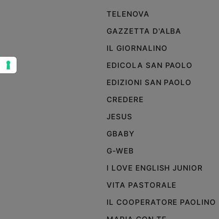
TELENOVA
Sanremo
2026
GAZZETTA D'ALBA
Cinema,
Tv
IL GIORNALINO
e
EDICOLA SAN PAOLO
streaming
Libri
EDIZIONI SAN PAOLO
Musica
CREDERE
Arte
JESUS
Famiglia
GBABY
ed
educazione
G-WEB
Genitori
I LOVE ENGLISH JUNIOR
e
figli
VITA PASTORALE
Nonni
IL COOPERATORE PAOLINO
Coppia
Scuola