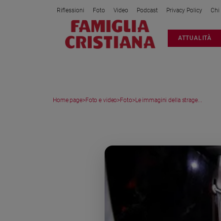
Riflessioni
Foto
Video
Podcast
Privacy Policy
Chi
Attualità
ATTUALITÀ
Italia
Cronaca
Politica
Mondo
Home page
>
Foto e video
>
Foto
>
Le immagini della strage...
Economia
Legalità
MEDIA GALLERY
e
giustizia
Sport
Interviste
Papa
Papa