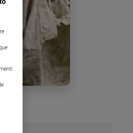
to
re
nque
omenti
le