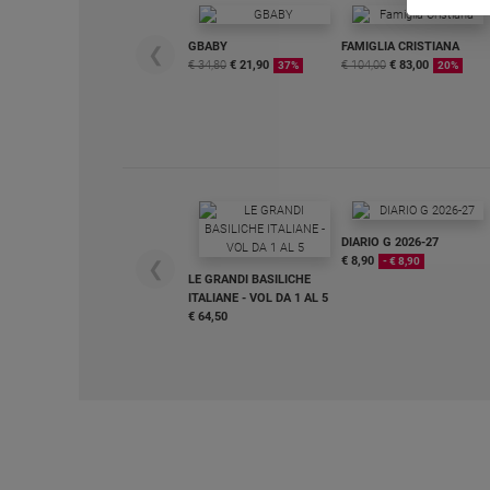
e
giovani
GBABY
FAMIGLIA CRISTIANA
❮
€ 34,80
€ 21,90
€ 104,00
€ 83,00
37%
20%
Adolescenza
Bioetica
Vai
DIARIO G 2026-27
€ 8,90
- € 8,90
Riflessioni
❮
LE GRANDI BASILICHE
ITALIANE - VOL DA 1 AL 5
€ 64,50
Foto
Video
Podcast
Privacy