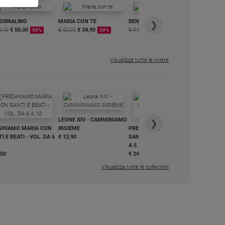
IORNALINO
MARIA CON TE
BENESSERE
6 RIVISTE
❯
0,40
€ 50,00
€ 52,00
€ 34,90
€ 34,80
€ 29,90
DIGITALE
50%
30%
15%
MENSILE
€ 6,99
Visualizza tutte le riviste
IN DIALO
LEONE XIV - CAMMINIAMO
€ 34,90
❯
GHIAMO MARIA CON
INSIEME
PREGHIAMO MARIA CON
I E BEATI - VOL. DA 6
€ 12,90
SANTI E BEATI - VOL. DA 1
A 5
,50
€ 24,50
Visualizza tutte le collection