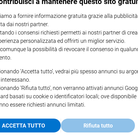
ontribuisci a mantenere questo sito gratui
iamo a fornire informazione gratuita grazie alla pubblicità
ta dai nostri partner.
tando i consensi richiesti permetti ai nostri partner di crea
perienza personalizzata ed offrirti un miglior servizio.
 comunque la possibilità di revocare il consenso in qualu
nto.
ionando 'Accetta tutto', vedrai più spesso annunci su arg
i interessano.
ionando 'Rifiuta tutto', non verranno attivati annunci Goog
ard basati su cookie o identificatori locali; ove disponibile
nno essere richiesti annunci limitati.
Le missionarie uccise in Burundi
ACCETTA TUTTO
Rifiuta tutto