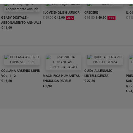
I LOVE ENGLISH JUNIOR
CREDERE
IL G
GBABY DIGITALE -
€ 69,00
€ 43,90
€ 98,80
€ 49,90
€ 11
35%
49%
ABBONAMENTO ANNUALE
€ 16,99
COLLANA ARSENIO LUPIN
QUID+ ALLENIAMO
VOL. 1 - 2
MAGNIFICA HUMANITAS -
L'INTELLIGENZA
PRE
€ 18,50
ENCICLICA PAPALE
€ 27,50
SANT
€ 2,90
A 10
€ 24