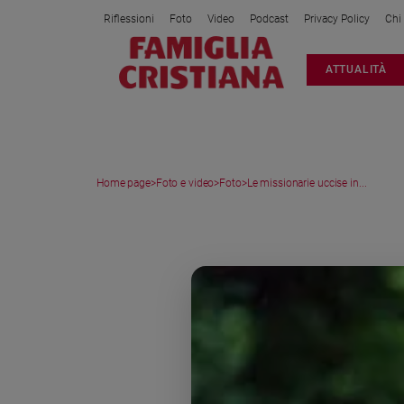
Riflessioni
Foto
Video
Podcast
Privacy Policy
Chi
Attualità
ATTUALITÀ
Italia
Cronaca
Politica
Mondo
Home page
>
Foto e video
>
Foto
>
Le missionarie uccise in...
Economia
Legalità
MEDIA GALLERY
e
giustizia
Sport
Interviste
Papa
Papa