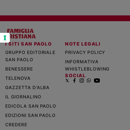
Policy
Chi
siamo
I SITI SAN PAOLO
NOTE LEGALI
Contatti
GRUPPO EDITORIALE
PRIVACY POLICY
SAN PAOLO
Pubblicità
INFORMATIVA
BENESSERE
WHISTLEBLOWING
Registrati
SOCIAL
TELENOVA
GAZZETTA D'ALBA
Redazione
IL GIORNALINO
Social
EDICOLA SAN PAOLO
EDIZIONI SAN PAOLO
CREDERE