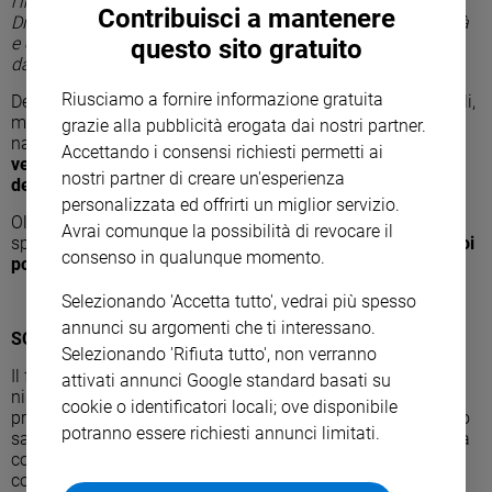
l’importante lavoro fatto dalla Lipu a Saline di Priolo.
Contribuisci a mantenere
Dimostrando che ciò di cui ha bisogno è la giusta tranquillità
Sanremo
e così, quando questo si verifica, essa ci ripaga con eventi
questo sito gratuito
2026
davvero eccezionali
”.
Cinema,
Riusciamo a fornire informazione gratuita
Delle 809 coppie solo 47 hanno nidificato nelle isole artificiali,
Tv
mentre la gran parte ha preferito costruire il nido sugli argini
grazie alla pubblicità erogata dai nostri partner.
e
naturali.
La prima osservazione di uova schiuse si è
streaming
Accettando i consensi richiesti permetti ai
verificata il 17 aprile, mentre è del 9 maggio l’osservazione
nostri partner di creare un'esperienza
Libri
dei primi pulcini.
personalizzata ed offrirti un miglior servizio.
Musica
Oltre al fenicottero, la Riserva naturale Saline di Priolo ospita
Avrai comunque la possibilità di revocare il
Arte
specie rilevanti, quali un’importante colonia di
fraticello, e poi
consenso in qualunque momento.
pollo sultano, cavaliere d’Italia, fratino e avocetta.
Famiglia
Selezionando 'Accetta tutto', vedrai più spesso
ed
educazione
annunci su argomenti che ti interessano.
SCHEDA FENICOTTERO
Selezionando 'Rifiuta tutto', non verranno
Genitori
Il fenicottero è una specie tipicamente mediterranea, che
attivati annunci Google standard basati su
e
nidifica in Italia dal 1993. Frequenta lagune aperte e poco
figli
cookie o identificatori locali; ove disponibile
profonde, laghi o delta estesi o fangosi, soprattutto costieri, o
potranno essere richiesti annunci limitati.
Nonni
saline non più profonde di un metro. In Italia conta su 25mila
coppie, con un trend in forte crescita. Tuttavia il suo stato di
Coppia
conservazione è giudicato “inadeguato” a causa della
Scuola