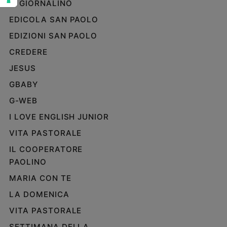
IL GIORNALINO
e
EDICOLA SAN PAOLO
giovani
Adolescenza
EDIZIONI SAN PAOLO
Bioetica
CREDERE
JESUS
GBABY
Vai
G-WEB
I LOVE ENGLISH JUNIOR
Riflessioni
VITA PASTORALE
Foto
IL COOPERATORE
PAOLINO
Video
MARIA CON TE
LA DOMENICA
Podcast
VITA PASTORALE
Privacy
SETTIMANA DELLA