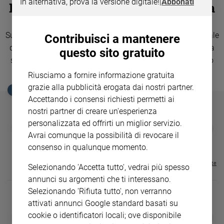
In alternativa, prova la versione digitale!
|
Abbonati
Londra in festa, una bambina per la
Ambiente
e
famiglia reale
Creato
Suono di campane e annuncio solenne del ciambellano reale
Contribuisci a mantenere
Volontariato
davanti alla Lindo Wing del Saint Mary's hospital: è nata la
questo sito gratuito
Diritti
secondogenita del principe William e Kate Middleton (foto
Aziende
Reuters).
Riusciamo a fornire informazione gratuita
di
grazie alla pubblicità erogata dai nostri partner.
valore
EDICOLA SAN PAOLO
Accettando i consensi richiesti permetti ai
Caso
nostri partner di creare un'esperienza
della
settimana
personalizzata ed offrirti un miglior servizio.
GBABY
FAMIGLIA CRISTIANA
GBABY DIGITA
❮
❯
€ 34,80
€ 21,90
€ 104,00
€ 83,00
ABBONAMEN
Migranti
Avrai comunque la possibilità di revocare il
37%
20%
€ 16,99
consenso in qualunque momento.
Diversità
e
Visualizza tutte le riviste
Selezionando 'Accetta tutto', vedrai più spesso
inclusione
annunci su argomenti che ti interessano.
Costume
Selezionando 'Rifiuta tutto', non verranno
attivati annunci Google standard basati su
Cultura
e
cookie o identificatori locali; ove disponibile
DIARIO G 2026-27
COLLANA ARS
❮
❯
spettacoli
LE GRANDI BASILICHE ITALIANE
€ 8,90
1 - 2
- € 8,90