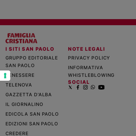
e
giovani
Adolescenza
Bioetica
I SITI SAN PAOLO
NOTE LEGALI
Vai
GRUPPO EDITORIALE
PRIVACY POLICY
SAN PAOLO
INFORMATIVA
Riflessioni
BENESSERE
WHISTLEBLOWING
SOCIAL
TELENOVA
Foto
GAZZETTA D'ALBA
Video
IL GIORNALINO
EDICOLA SAN PAOLO
Podcast
EDIZIONI SAN PAOLO
CREDERE
Privacy