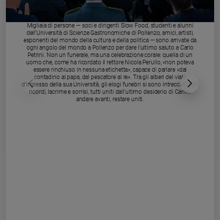
Chiesa
Chiesa
Migliaia di persone — soci e dirigenti Slow Food, studenti e alunni
dell'Università di Scienze Gastronomiche di Pollenzo, amici, artisti,
Fede
esponenti del mondo della cultura e della politica — sono arrivate da
e
ogni angolo del mondo a Pollenzo per dare l'ultimo saluto a Carlo
spiritualità
Petrini. Non un funerale, ma una celebrazione corale: quella di un
uomo che, come ha ricordato il rettore Nicola Perullo, «non poteva
essere rinchiuso in nessuna etichetta», capace di parlare «dal
Santi
contadino al papa, dal pescatore al re». Tra gli alberi del viale
Devozione
d'ingresso della sua Università, gli elogi funebri si sono intrecciati con
ricordi, lacrime e sorrisi, tutti uniti dall'ultimo desiderio di Carlin:
e
andare avanti, restare uniti.
fede
Parola
del
giorno
Santo
del
giorno
Società
e
valori