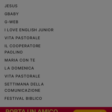
JESUS
Policy
GBABY
Chi
G-WEB
siamo
I LOVE ENGLISH JUNIOR
VITA PASTORALE
Contatti
IL COOPERATORE
Pubblicità
PAOLINO
MARIA CON TE
Registrati
LA DOMENICA
VITA PASTORALE
Redazione
SETTIMANA DELLA
COMUNICAZIONE
Social
FESTIVAL BIBLICO