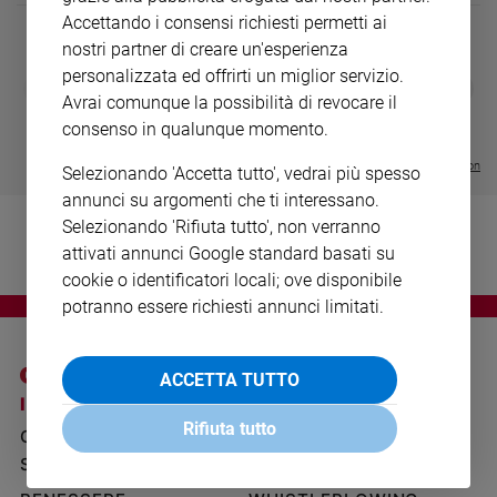
Ambiente
Accettando i consensi richiesti permetti ai
e
nostri partner di creare un'esperienza
Creato
personalizzata ed offrirti un miglior servizio.
DIARIO G 2026-27
COLLANA ARS
❮
❯
Volontariato
LE GRANDI BASILICHE ITALIANE
€ 8,90
1 - 2
Avrai comunque la possibilità di revocare il
- € 8,90
Diritti
- VOL DA 1 AL 5
€ 18,50
consenso in qualunque momento.
€ 64,50
Aziende
Visualizza tutte le collection
di
Selezionando 'Accetta tutto', vedrai più spesso
valore
annunci su argomenti che ti interessano.
Caso
Selezionando 'Rifiuta tutto', non verranno
della
attivati annunci Google standard basati su
settimana
cookie o identificatori locali; ove disponibile
Migranti
potranno essere richiesti annunci limitati.
Diversità
e
inclusione
ACCETTA TUTTO
I SITI SAN PAOLO
NOTE LEGALI
Costume
Rifiuta tutto
GRUPPO EDITORIALE
PRIVACY POLICY
Cultura
SAN PAOLO
e
INFORMATIVA
spettacoli