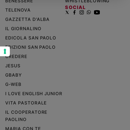
BENESSERE
WHISTLEBLOWING
SOCIAL
Sanremo
TELENOVA
2026
GAZZETTA D'ALBA
Cinema,
Tv
IL GIORNALINO
e
EDICOLA SAN PAOLO
streaming
EDIZIONI SAN PAOLO
Libri
Musica
CREDERE
Arte
JESUS
GBABY
Famiglia
ed
G-WEB
educazione
I LOVE ENGLISH JUNIOR
Genitori
e
VITA PASTORALE
figli
IL COOPERATORE
Nonni
PAOLINO
Coppia
MARIA CON TE
Scuola