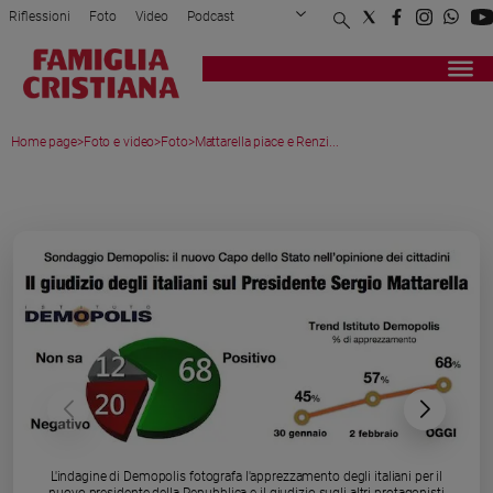
Riflessioni
Foto
Video
Podcast
Privacy Policy
Chi siamo
Contatti
Pubblicità
Attualità
Registrati
Redazione
Italia
Home page
>
Foto e video
>
Foto
>
Mattarella piace e Renzi...
Cronaca
Politica
MEDIA GALLERY
Mondo
Economia
Legalità
e
giustizia
Sport
Interviste
Papa
Papa
L'indagine di Demopolis fotografa l'apprezzamento degli italiani per il