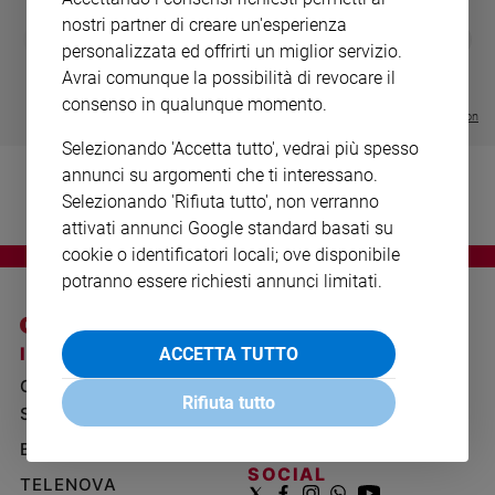
Ambiente
nostri partner di creare un'esperienza
DIARIO G 2026-27
COLLANA ARS
❮
❯
e
personalizzata ed offrirti un miglior servizio.
LE GRANDI BASILICHE ITALIANE
€ 8,90
1 - 2
- € 8,90
Creato
- VOL DA 1 AL 5
€ 18,50
Avrai comunque la possibilità di revocare il
€ 64,50
Volontariato
consenso in qualunque momento.
Visualizza tutte le collection
Diritti
Aziende
Selezionando 'Accetta tutto', vedrai più spesso
di
annunci su argomenti che ti interessano.
valore
Selezionando 'Rifiuta tutto', non verranno
Caso
attivati annunci Google standard basati su
della
cookie o identificatori locali; ove disponibile
settimana
potranno essere richiesti annunci limitati.
Migranti
Diversità
e
I SITI SAN PAOLO
NOTE LEGALI
ACCETTA TUTTO
inclusione
GRUPPO EDITORIALE
PRIVACY POLICY
Costume
Rifiuta tutto
SAN PAOLO
INFORMATIVA
BENESSERE
WHISTLEBLOWING
Cultura
e
SOCIAL
TELENOVA
spettacoli