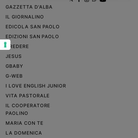
GAZZETTA D'ALBA
Sanremo
2026
IL GIORNALINO
Cinema,
EDICOLA SAN PAOLO
Tv
e
EDIZIONI SAN PAOLO
streaming
CREDERE
Libri
JESUS
Musica
GBABY
Arte
G-WEB
Famiglia
ed
I LOVE ENGLISH JUNIOR
educazione
VITA PASTORALE
Genitori
IL COOPERATORE
e
PAOLINO
figli
Nonni
MARIA CON TE
Coppia
LA DOMENICA
Scuola