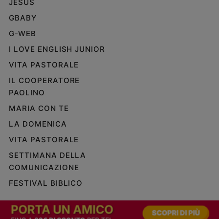
JESUS
e
GBABY
giovani
Adolescenza
G-WEB
Bioetica
I LOVE ENGLISH JUNIOR
VITA PASTORALE
IL COOPERATORE
Vai
PAOLINO
MARIA CON TE
Riflessioni
LA DOMENICA
VITA PASTORALE
Foto
SETTIMANA DELLA
Video
COMUNICAZIONE
FESTIVAL BIBLICO
Podcast
Privacy