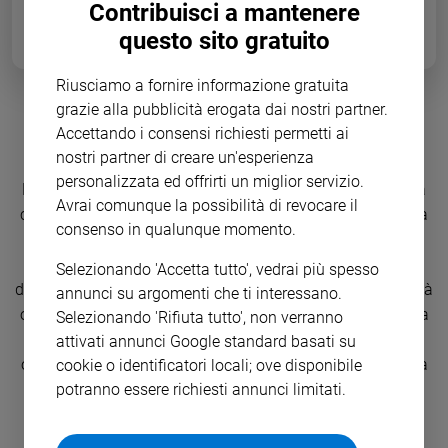
Contribuisci a mantenere
Ambiente
e
questo sito gratuito
Creato
Volontariato
Riusciamo a fornire informazione gratuita
Diritti
grazie alla pubblicità erogata dai nostri partner.
Messa con 250mila fedeli nella
Accettando i consensi richiesti permetti ai
Aziende
di
Piana di Sibari
nostri partner di creare un'esperienza
valore
personalizzata ed offrirti un miglior servizio.
Nell’aera ex Insud della Piana di Sibari, papa Francesco, a
Caso
Avrai comunque la possibilità di revocare il
conclusione della visita pastorale a Cassano allo Ionio, ha
della
consenso in qualunque momento.
presieduto la celebrazione eucaristica concelebrata dai
settimana
vescovi della Calabria e da 207 sacerdoti. Nella Regione
Selezionando 'Accetta tutto', vedrai più spesso
Migranti
duramente provata dalla disoccupazione e dalla criminalità
annunci su argomenti che ti interessano.
Diversità
organizzata, il Pontefice, davanti a circa 250mila fedeli, ha
e
Selezionando 'Rifiuta tutto', non verranno
inclusione
lanciato un grido di speranza e incoraggiato i fedeli ad
attivati annunci Google standard basati su
Costume
opporsi «al male, alle ingiustizie, alla violenza con la forza
cookie o identificatori locali; ove disponibile
del bene, del vero e del bello».
potranno essere richiesti annunci limitati.
Cultura
e
spettacoli