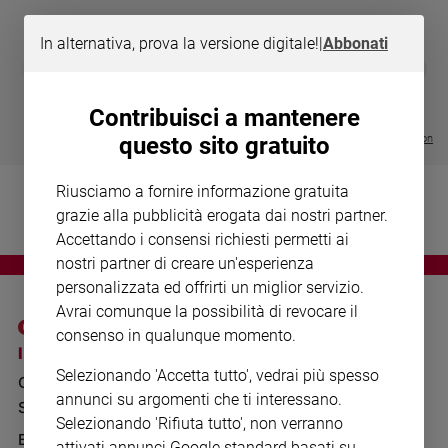
Chiesa
Chiesa
In alternativa, prova la versione digitale!
|
Abbonati
DIARIO G 2026-27
COLLANA ARS
❮
❯
Fede
LE GRANDI BASILICHE ITALIANE
€ 8,90
1 - 2
- € 8,90
e
- VOL DA 1 AL 5
€ 18,50
spiritualità
Contribuisci a mantenere
€ 64,50
Visualizza tutte le collection
questo sito gratuito
Santi
Devozione
Riusciamo a fornire informazione gratuita
e
grazie alla pubblicità erogata dai nostri partner.
fede
Accettando i consensi richiesti permetti ai
Parola
del
nostri partner di creare un'esperienza
giorno
personalizzata ed offrirti un miglior servizio.
Santo
Avrai comunque la possibilità di revocare il
del
consenso in qualunque momento.
giorno
I SITI SAN PAOLO
NOTE LEGALI
Selezionando 'Accetta tutto', vedrai più spesso
GRUPPO EDITORIALE
PRIVACY POLICY
Società
annunci su argomenti che ti interessano.
SAN PAOLO
e
INFORMATIVA
Selezionando 'Rifiuta tutto', non verranno
valori
BENESSERE
WHISTLEBLOWING
attivati annunci Google standard basati su