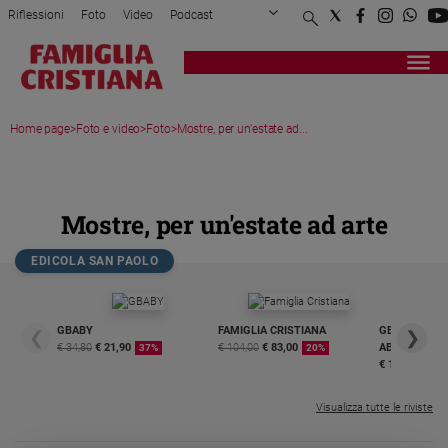
Riflessioni
Foto
Video
Podcast
Privacy Policy
Chi siamo
Contatti
Pubblicità
Attualità
Registrati
Redazione
Italia
Home page
>
Foto e video
>
Foto
>
Mostre, per un'estate ad...
Cronaca
Politica
MEDIA GALLERY
Mondo
Economia
Mostre, per un'estate ad arte
Legalità
e
EDICOLA SAN PAOLO
giustizia
Sport
Interviste
GBABY
FAMIGLIA CRISTIANA
GBABY DIGITA
❮
❯
€ 34,80
€ 21,90
€ 104,00
€ 83,00
ABBONAMEN
37%
20%
€ 16,99
Papa
Papa
Visualizza tutte le riviste