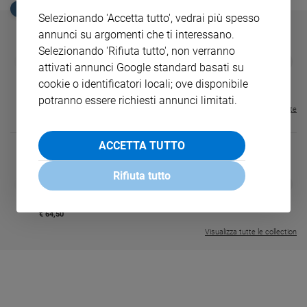
EDICOLA SAN PAOLO
Selezionando 'Accetta tutto', vedrai più spesso
Sanremo
2026
annunci su argomenti che ti interessano.
Cinema,
Selezionando 'Rifiuta tutto', non verranno
GBABY
FAMIGLIA CRISTIANA
GBABY DIGITA
❮
❯
Tv
attivati annunci Google standard basati su
€ 34,80
€ 21,90
€ 104,00
€ 83,00
ABBONAMEN
37%
20%
e
€ 16,99
cookie o identificatori locali; ove disponibile
streaming
potranno essere richiesti annunci limitati.
Visualizza tutte le riviste
Libri
Musica
ACCETTA TUTTO
Arte
Rifiuta tutto
Famiglia
DIARIO G 2026-27
COLLANA ARS
❮
❯
ed
LE GRANDI BASILICHE ITALIANE
€ 8,90
1 - 2
- € 8,90
educazione
- VOL DA 1 AL 5
€ 18,50
€ 64,50
Genitori
Visualizza tutte le collection
e
figli
Nonni
Coppia
Scuola