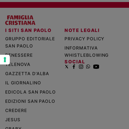
e
giovani
Adolescenza
Bioetica
I SITI SAN PAOLO
NOTE LEGALI
GRUPPO EDITORIALE
PRIVACY POLICY
SAN PAOLO
INFORMATIVA
Vai
BENESSERE
WHISTLEBLOWING
SOCIAL
TELENOVA
Riflessioni
GAZZETTA D'ALBA
IL GIORNALINO
Foto
EDICOLA SAN PAOLO
Video
EDIZIONI SAN PAOLO
CREDERE
Podcast
JESUS
Privacy
GBABY