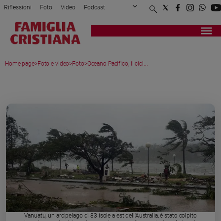
Riflessioni
Foto
Video
Podcast
Privacy Policy
Chi siamo
Contatti
Pubblicità
Attualità
Registrati
Redazione
Italia
Home page
>
Foto e video
>
Foto
>
Oceano Pacifico, il cicl...
Cronaca
Politica
MEDIA GALLERY
Mondo
Economia
Legalità
e
giustizia
Sport
Interviste
Papa
Papa
Vanuatu, un arcipelago di 83 isole a est dell'Australia, è stato colpito