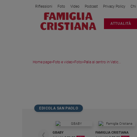
Riflessioni
Foto
Video
Podcast
Privacy Policy
Chi
Attualità
ATTUALITÀ
Italia
Cronaca
Politica
Mondo
Home page
>
Foto e video
>
Foto
>
Palla al centro in Vatic...
Economia
Legalità
MEDIA GALLERY
e
giustizia
Sport
Interviste
EDICOLA SAN PAOLO
Papa
Papa
GBABY
FAMIGLIA CRISTIANA
❮