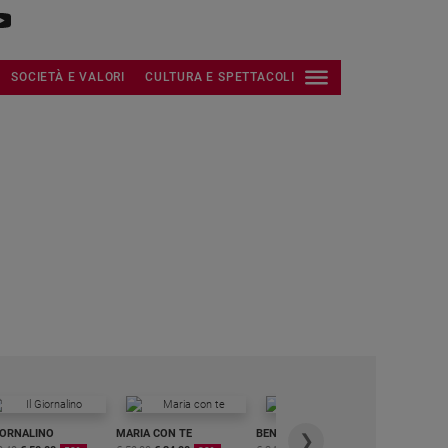
SOCIETÀ E VALORI
CULTURA E SPETTACOLI
IORNALINO
MARIA CON TE
BENESSERE
6 RIVISTE
❯