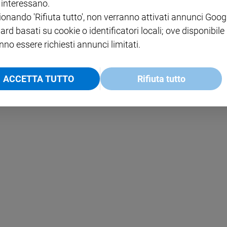
i interessano.
PAOLO
PRIVACY POLICY
ionando 'Rifiuta tutto', non verranno attivati annunci Goog
ard basati su cookie o identificatori locali; ove disponibile
INFORMATIVA WHISTLEBL
SOCIAL
nno essere richiesti annunci limitati.
ACCETTA TUTTO
Rifiuta tutto