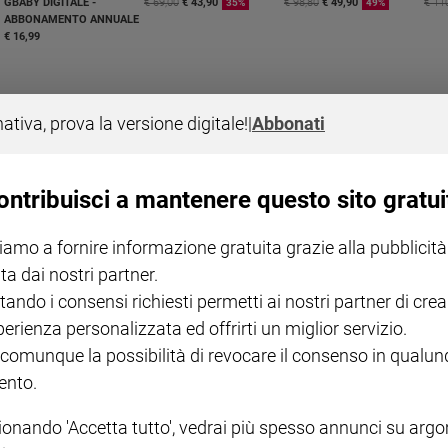
GBABY DIGITALE -
€ 69,00
€ 43,90
€ 98,80
€ 49,90
€ 11
35%
49%
ABBONAMENTO ANNUALE
€ 16,99
nativa, prova la versione digitale!
|
Abbonati
COLLANA ARSENIO LUPIN
QUID+ ALLENIAMO
ontribuisci a mantenere questo sito gratui
VOL. 1 - 2
MAGNIFICA HUMANITAS -
L'INTELLIGENZA
PRE
€ 18,50
ENCICLICA PAPALE
€ 27,50
SANT
€ 2,90
A 10
iamo a fornire informazione gratuita grazie alla pubblicità
€ 24
ta dai nostri partner.
tando i consensi richiesti permetti ai nostri partner di crea
perienza personalizzata ed offrirti un miglior servizio.
 comunque la possibilità di revocare il consenso in qualu
nto.
ionando 'Accetta tutto', vedrai più spesso annunci su arg
NOTE LEGALI