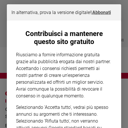
Chiesa
Chiesa
In alternativa, prova la versione digitale!
|
Abbonati
DIARIO G 2026-27
COLLANA ARS
❮
❯
Fede
LE GRANDI BASILICHE ITALIANE
€ 8,90
1 - 2
- € 8,90
e
- VOL DA 1 AL 5
€ 18,50
spiritualità
Contribuisci a mantenere
€ 64,50
Visualizza tutte le collection
questo sito gratuito
Santi
Devozione
Riusciamo a fornire informazione gratuita
e
grazie alla pubblicità erogata dai nostri partner.
fede
Accettando i consensi richiesti permetti ai
Parola
del
nostri partner di creare un'esperienza
giorno
personalizzata ed offrirti un miglior servizio.
Santo
Avrai comunque la possibilità di revocare il
del
consenso in qualunque momento.
giorno
I SITI SAN PAOLO
NOTE LEGALI
Selezionando 'Accetta tutto', vedrai più spesso
GRUPPO EDITORIALE
PRIVACY POLICY
Società
annunci su argomenti che ti interessano.
SAN PAOLO
e
INFORMATIVA
Selezionando 'Rifiuta tutto', non verranno
valori
BENESSERE
WHISTLEBLOWING
attivati annunci Google standard basati su