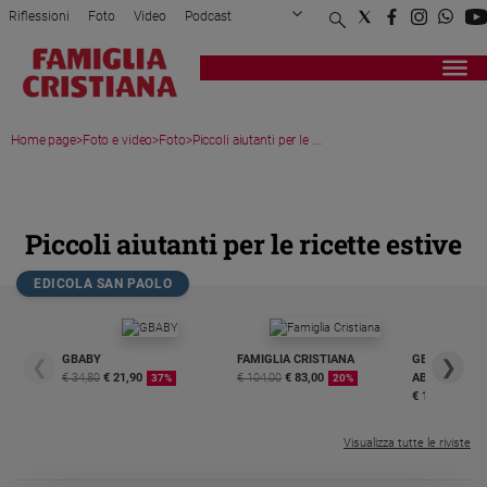
Riflessioni
Foto
Video
Podcast
Privacy Policy
Chi siamo
Contatti
Pubblicità
Attualità
Registrati
Redazione
Italia
Home page
>
Foto e video
>
Foto
>
Piccoli aiutanti per le ...
Cronaca
Politica
MEDIA GALLERY
Mondo
Economia
Piccoli aiutanti per le ricette estive
Legalità
e
EDICOLA SAN PAOLO
giustizia
Sport
Interviste
GBABY
FAMIGLIA CRISTIANA
GBABY DIGITA
❮
❯
€ 34,80
€ 21,90
€ 104,00
€ 83,00
ABBONAMEN
37%
20%
€ 16,99
Papa
Papa
Visualizza tutte le riviste