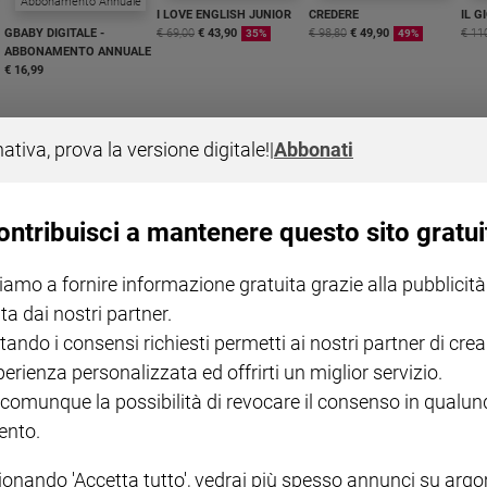
I LOVE ENGLISH JUNIOR
CREDERE
IL G
GBABY DIGITALE -
€ 69,00
€ 43,90
€ 98,80
€ 49,90
€ 11
35%
49%
ABBONAMENTO ANNUALE
€ 16,99
nativa, prova la versione digitale!
|
Abbonati
ontribuisci a mantenere questo sito gratui
COLLANA ARSENIO LUPIN
QUID+ ALLENIAMO
VOL. 1 - 2
MAGNIFICA HUMANITAS -
L'INTELLIGENZA
PRE
€ 18,50
ENCICLICA PAPALE
€ 27,50
SANT
iamo a fornire informazione gratuita grazie alla pubblicità
€ 2,90
A 10
€ 24
ta dai nostri partner.
tando i consensi richiesti permetti ai nostri partner di crea
perienza personalizzata ed offrirti un miglior servizio.
 comunque la possibilità di revocare il consenso in qualu
nto.
ionando 'Accetta tutto', vedrai più spesso annunci su arg