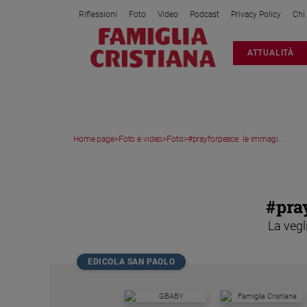
Riflessioni
Foto
Video
Podcast
Privacy Policy
Chi
Attualità
ATTUALITÀ
Italia
Cronaca
Politica
Mondo
Home page
>
Foto e video
>
Foto
>
#prayforpeace: le immagi...
Economia
Legalità
MEDIA GALLERY
e
giustizia
#pray
Sport
La vegl
Interviste
Papa
EDICOLA SAN PAOLO
Papa