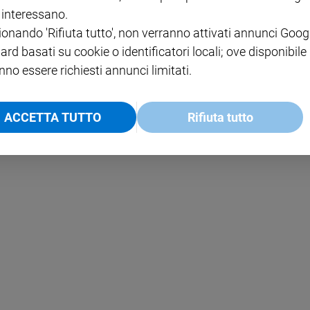
i interessano.
NOTE LEGALI
ionando 'Rifiuta tutto', non verranno attivati annunci Goog
PAOLO
PRIVACY POLICY
ard basati su cookie o identificatori locali; ove disponibile
INFORMATIVA WHISTLEBL
nno essere richiesti annunci limitati.
SOCIAL
ACCETTA TUTTO
Rifiuta tutto