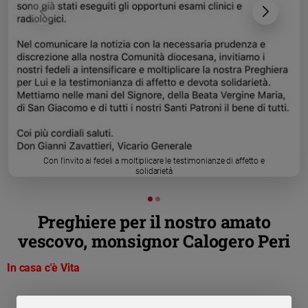
Chiesa
Chiesa
Fede
e
spiritualità
Santi
Devozione
e
fede
Con l'invito ai fedeli a moltiplicare le testimonianze di affetto e
Parola
solidarietà
del
giorno
Santo
Preghiere per il nostro amato
del
vescovo, monsignor Calogero Peri
giorno
In casa c'è Vita
Società
e
valori