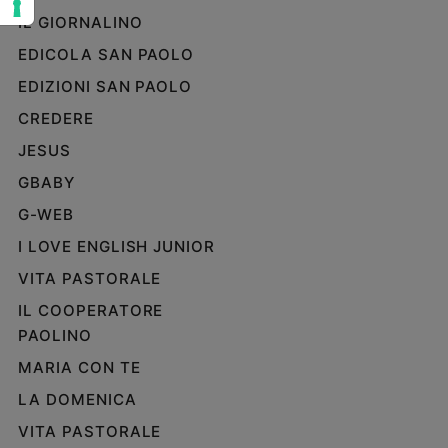
e
IL GIORNALINO
giovani
EDICOLA SAN PAOLO
Adolescenza
EDIZIONI SAN PAOLO
Bioetica
CREDERE
JESUS
Vai
GBABY
G-WEB
Riflessioni
I LOVE ENGLISH JUNIOR
VITA PASTORALE
Foto
IL COOPERATORE
PAOLINO
Video
MARIA CON TE
Podcast
LA DOMENICA
VITA PASTORALE
Privacy