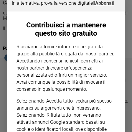
Carissima Famiglia Cristiana,
In alternativa, prova la versione digitale!
|
Abbonati
Ambiente
e
questo è il comunicato che abbiamo fatto come Parrocchie di
Creato
Mazzarrone (vedi anche pagina Facebook).
Contribuisci a mantenere
Volontariato
Il nostro Amato Vescovo è ricoverato in Ospedale!
Diritti
questo sito gratuito
Aziende
di
Riusciamo a fornire informazione gratuita
Parrocchie di Mazzarone
valore
grazie alla pubblicità erogata dai nostri partner.
EDICOLA SAN PAOLO
Caso
Accettando i consensi richiesti permetti ai
della
nostri partner di creare un'esperienza
settimana
personalizzata ed offrirti un miglior servizio.
GBABY
FAMIGLIA CRISTIANA
GBABY DIGITA
Migranti
❮
❯
Avrai comunque la possibilità di revocare il
€ 34,80
€ 21,90
€ 104,00
€ 83,00
ABBONAMEN
37%
20%
Diversità
€ 16,99
consenso in qualunque momento.
e
inclusione
Selezionando 'Accetta tutto', vedrai più spesso
Visualizza tutte le riviste
Costume
annunci su argomenti che ti interessano.
Selezionando 'Rifiuta tutto', non verranno
Cultura
attivati annunci Google standard basati su
e
cookie o identificatori locali; ove disponibile
spettacoli
DIARIO G 2026-27
COLLANA ARS