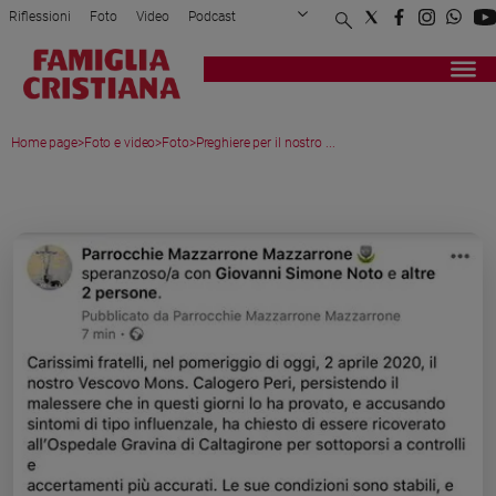
Riflessioni
Foto
Video
Podcast
Privacy Policy
Chi siamo
Contatti
Pubblicità
Attualità
Registrati
Redazione
Italia
Home page
>
Foto e video
>
Foto
>
Preghiere per il nostro ...
Cronaca
Politica
MEDIA GALLERY
Mondo
Economia
Legalità
e
giustizia
Sport
Interviste
Papa
Papa