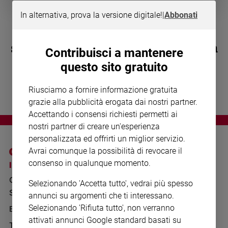
Chiesa
In alternativa, prova la versione digitale!
|
Abbonati
Chiesa
Salvatore Mellone ordinato
Fede
sacerdote: le immagini della messa
e
Contribuisci a mantenere
spiritualità
nella sua casa
questo sito gratuito
Santi
Devozione
Riusciamo a fornire informazione gratuita
e
grazie alla pubblicità erogata dai nostri partner.
fede
Accettando i consensi richiesti permetti ai
Parola
nostri partner di creare un'esperienza
del
personalizzata ed offrirti un miglior servizio.
giorno
Avrai comunque la possibilità di revocare il
Santo
consenso in qualunque momento.
I SITI SAN PAOLO
NOTE LEGALI
del
giorno
GRUPPO EDITORIALE
PRIVACY POLICY
Selezionando 'Accetta tutto', vedrai più spesso
SAN PAOLO
annunci su argomenti che ti interessano.
INFORMATIVA
Società
Selezionando 'Rifiuta tutto', non verranno
BENESSERE
WHISTLEBLOWING
e
valori
SOCIAL
attivati annunci Google standard basati su
TELENOVA