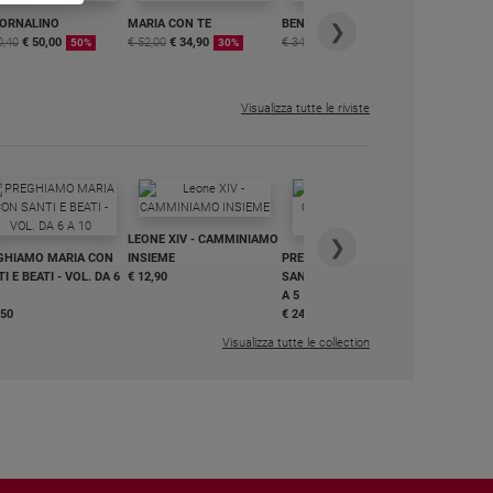
IORNALINO
MARIA CON TE
BENESSERE
6 RIVISTE
❯
0,40
€ 50,00
€ 52,00
€ 34,90
€ 34,80
€ 29,90
DIGITALE
50%
30%
15%
MENSILE
€ 6,99
Visualizza tutte le riviste
IN DIALO
LEONE XIV - CAMMINIAMO
€ 34,90
❯
GHIAMO MARIA CON
INSIEME
PREGHIAMO MARIA CON
I E BEATI - VOL. DA 6
€ 12,90
SANTI E BEATI - VOL. DA 1
A 5
,50
€ 24,50
Visualizza tutte le collection