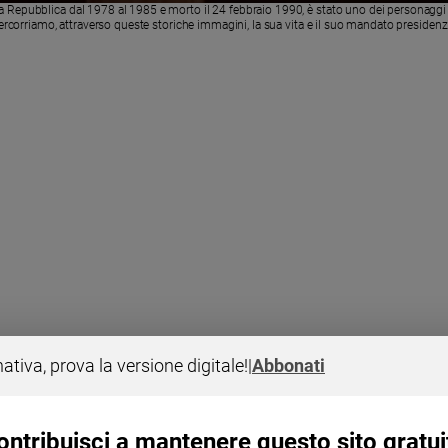
la Repubblica dal 1978 al 1985 e morto il 24 febbraio 1990, è stato uno dei personaggi pol
ercorriamo, attraverso queste storiche immagini, la sua vita e il suo mandato presidenzi
nativa, prova la versione digitale!
|
Abbonati
ontribuisci a mantenere questo sito gratui