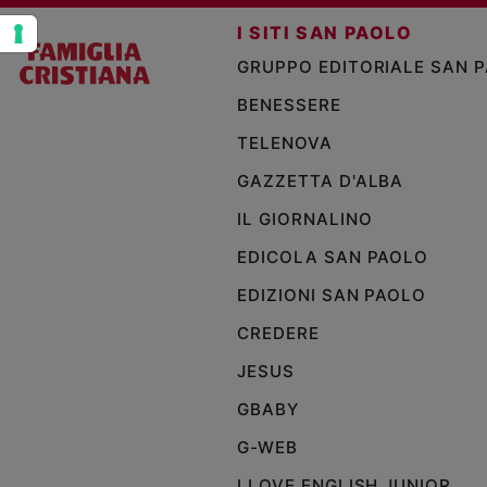
I SITI SAN PAOLO
Policy
GRUPPO EDITORIALE SAN 
Chi
BENESSERE
siamo
TELENOVA
GAZZETTA D'ALBA
Contatti
IL GIORNALINO
Pubblicità
EDICOLA SAN PAOLO
Registrati
EDIZIONI SAN PAOLO
CREDERE
Redazione
JESUS
GBABY
Social
G-WEB
I LOVE ENGLISH JUNIOR