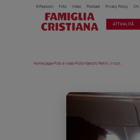
Riflessioni
Foto
Video
Podcast
Privacy Policy
Chi
Attualità
ATTUALITÀ
Italia
Cronaca
Politica
Mondo
Home page
>
Foto e video
>
Foto
>
Sandro Pertini, il ricor...
Economia
Legalità
MEDIA GALLERY
e
giustizia
Sport
Interviste
Papa
Papa