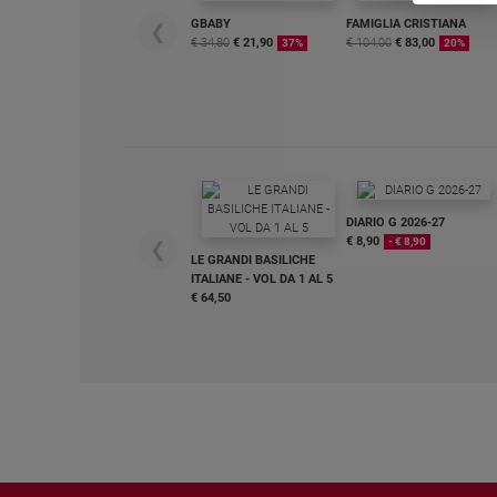
e
GBABY
FAMIGLIA CRISTIANA
❮
€ 34,80
€ 21,90
€ 104,00
€ 83,00
giovani
37%
20%
Adolescenza
Bioetica
Vai
DIARIO G 2026-27
€ 8,90
- € 8,90
❮
LE GRANDI BASILICHE
Riflessioni
ITALIANE - VOL DA 1 AL 5
€ 64,50
Foto
Video
Podcast
Privacy