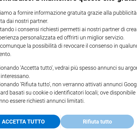
iamo a fornire informazione gratuita grazie alla pubblicità
ta dai nostri partner.
tando i consensi richiesti permetti ai nostri partner di crea
perienza personalizzata ed offrirti un miglior servizio.
 comunque la possibilità di revocare il consenso in qualu
nto.
ionando 'Accetta tutto', vedrai più spesso annunci su arg
i interessano.
ionando 'Rifiuta tutto', non verranno attivati annunci Goog
ard basati su cookie o identificatori locali; ove disponibile
nno essere richiesti annunci limitati.
rtini, il ricordo di un indimenticabile 
ACCETTA TUTTO
Rifiuta tutto