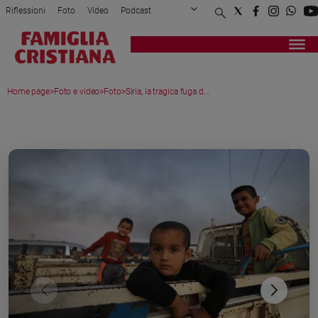
Riflessioni
Foto
Video
Podcast
Privacy Policy
Chi siamo
Contatti
Pubblicità
Attualità
Registrati
Redazione
Italia
Home page
>
Foto e video
>
Foto
>
Siria, la tragica fuga d...
Cronaca
Politica
MEDIA GALLERY
Mondo
Economia
Legalità
e
giustizia
Sport
Interviste
Papa
Papa