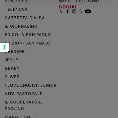
BENESSERE
WHISTLEBLOWING
SOCIAL
Sanremo
TELENOVA
2026
GAZZETTA D'ALBA
Cinema,
Tv
IL GIORNALINO
e
EDICOLA SAN PAOLO
streaming
Libri
EDIZIONI SAN PAOLO
Musica
CREDERE
Arte
JESUS
Famiglia
GBABY
ed
G-WEB
educazione
I LOVE ENGLISH JUNIOR
Genitori
e
VITA PASTORALE
figli
IL COOPERATORE
Nonni
PAOLINO
Coppia
MARIA CON TE
Scuola