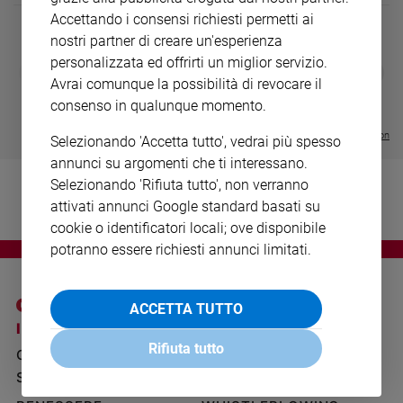
Ambiente
Accettando i consensi richiesti permetti ai
e
nostri partner di creare un'esperienza
Creato
personalizzata ed offrirti un miglior servizio.
DIARIO G 2026-27
COLLANA ARS
❮
❯
Volontariato
Avrai comunque la possibilità di revocare il
LE GRANDI BASILICHE ITALIANE
€ 8,90
1 - 2
- € 8,90
Diritti
- VOL DA 1 AL 5
€ 18,50
consenso in qualunque momento.
€ 64,50
Aziende
Visualizza tutte le collection
di
Selezionando 'Accetta tutto', vedrai più spesso
valore
annunci su argomenti che ti interessano.
Caso
Selezionando 'Rifiuta tutto', non verranno
della
attivati annunci Google standard basati su
settimana
cookie o identificatori locali; ove disponibile
Migranti
potranno essere richiesti annunci limitati.
Diversità
e
inclusione
ACCETTA TUTTO
Costume
I SITI SAN PAOLO
NOTE LEGALI
Rifiuta tutto
GRUPPO EDITORIALE
PRIVACY POLICY
Cultura
SAN PAOLO
e
INFORMATIVA
spettacoli