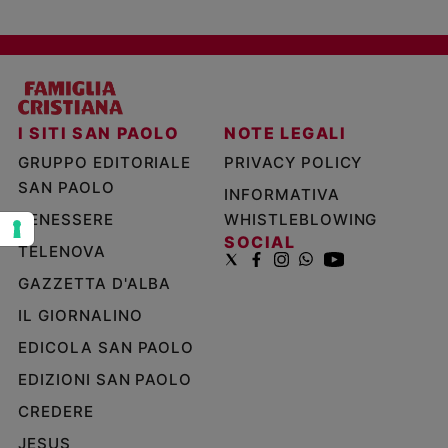
e
giovani
Adolescenza
Bioetica
I SITI SAN PAOLO
NOTE LEGALI
GRUPPO EDITORIALE
PRIVACY POLICY
Vai
SAN PAOLO
INFORMATIVA
BENESSERE
WHISTLEBLOWING
Riflessioni
SOCIAL
TELENOVA
GAZZETTA D'ALBA
Foto
IL GIORNALINO
Video
EDICOLA SAN PAOLO
EDIZIONI SAN PAOLO
Podcast
CREDERE
Privacy
JESUS