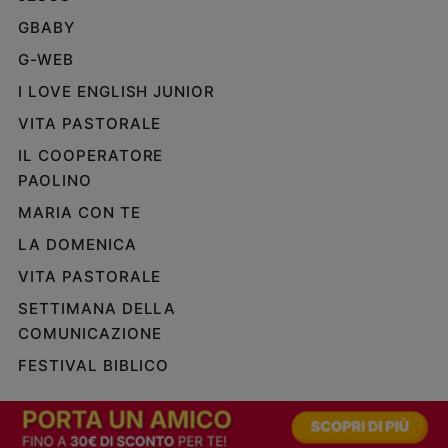
Policy
GBABY
G-WEB
Chi
I LOVE ENGLISH JUNIOR
siamo
VITA PASTORALE
IL COOPERATORE
Contatti
PAOLINO
Pubblicità
MARIA CON TE
LA DOMENICA
Registrati
VITA PASTORALE
Redazione
SETTIMANA DELLA
COMUNICAZIONE
FESTIVAL BIBLICO
Social