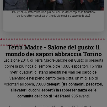
Chiesa
Chiesa
Dal 22 al 26 settembre, non più nel chiuso del complesso fieristico
del Lingotto ma nei parchi, nelle vie e nella piazze della città
Fede
e
spiritualità
Santi
Devozione
Terra Madre - Salone del gusto: il
e
fede
mondo dei sapori abbraccia Torino
Parola
L'edizione 2016 di Terra Madre-Salone del Gusto si presenta
del
come la più ricca di sempre: oltre 1.000 espositori, 15 mila
giorno
metri quadrati di stand allestiti nei viali del parco del
Santo
Valentino e nel pieno centro della città, un migliaio di
del
giorno
volontari all'opera,
7.000 delegati (tra contadini, pescatori,
allevatori, cuochi, esperti) in rappresentanza delle
Società
comunità del cibo di 143 Paesi
, 935 eventi.
e
valori