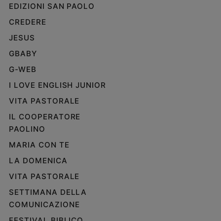
EDIZIONI SAN PAOLO
e
giovani
CREDERE
Adolescenza
JESUS
Bioetica
GBABY
G-WEB
Vai
I LOVE ENGLISH JUNIOR
VITA PASTORALE
IL COOPERATORE
Riflessioni
PAOLINO
Foto
MARIA CON TE
LA DOMENICA
Video
VITA PASTORALE
Podcast
SETTIMANA DELLA
COMUNICAZIONE
Privacy
FESTIVAL BIBLICO