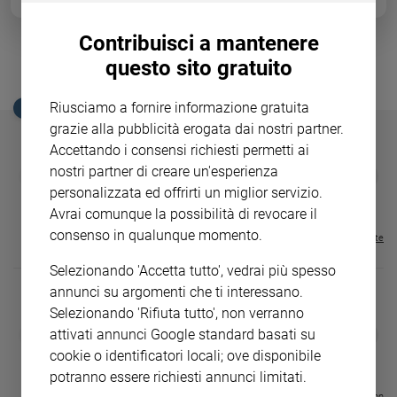
Ambiente
e
Contribuisci a mantenere
Creato
questo sito gratuito
Turchia, ecatombe in miniera
Volontariato
Diritti
Riusciamo a fornire informazione gratuita
EDICOLA SAN PAOLO
Aziende
grazie alla pubblicità erogata dai nostri partner.
di
Accettando i consensi richiesti permetti ai
valore
nostri partner di creare un'esperienza
GBABY
FAMIGLIA CRISTIANA
GBABY DIGITA
❮
❯
Caso
€ 34,80
€ 21,90
€ 104,00
€ 83,00
ABBONAMEN
37%
20%
personalizzata ed offrirti un miglior servizio.
della
€ 16,99
Avrai comunque la possibilità di revocare il
settimana
consenso in qualunque momento.
Migranti
Visualizza tutte le riviste
Diversità
Selezionando 'Accetta tutto', vedrai più spesso
e
annunci su argomenti che ti interessano.
inclusione
Selezionando 'Rifiuta tutto', non verranno
Costume
DIARIO G 2026-27
COLLANA ARS
❮
❯
attivati annunci Google standard basati su
LE GRANDI BASILICHE ITALIANE
€ 8,90
1 - 2
- € 8,90
cookie o identificatori locali; ove disponibile
Cultura
- VOL DA 1 AL 5
€ 18,50
e
€ 64,50
potranno essere richiesti annunci limitati.
spettacoli
Visualizza tutte le collection