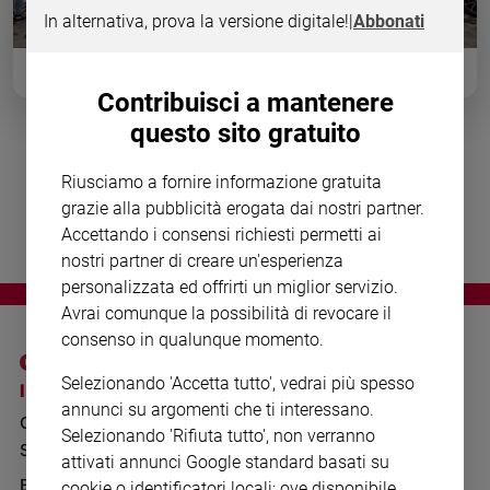
Chiesa
In alternativa, prova la versione digitale!
|
Abbonati
Chiesa
Siamo stati accanto a don Luigi Ciotti in una sua giornata tipo.
Partenza da Torino alle 6, tappe in Veneto, ritorno a notte fonda.
Fede
Seguiamolo passo a passo. Il servizio fotografico è di Ugo Zamborlini.
Contribuisci a mantenere
e
spiritualità
questo sito gratuito
Santi
Una giornata con don Ciotti
Riusciamo a fornire informazione gratuita
Devozione
grazie alla pubblicità erogata dai nostri partner.
e
Accettando i consensi richiesti permetti ai
fede
nostri partner di creare un'esperienza
Parola
del
personalizzata ed offrirti un miglior servizio.
giorno
Avrai comunque la possibilità di revocare il
Santo
consenso in qualunque momento.
del
Selezionando 'Accetta tutto', vedrai più spesso
giorno
I SITI SAN PAOLO
NOTE LEGALI
annunci su argomenti che ti interessano.
GRUPPO EDITORIALE
PRIVACY POLICY
Società
Selezionando 'Rifiuta tutto', non verranno
e
SAN PAOLO
INFORMATIVA
attivati annunci Google standard basati su
valori
BENESSERE
WHISTLEBLOWING
cookie o identificatori locali; ove disponibile