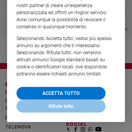
Ambiente
nostri partner di creare un'esperienza
DIARIO G 2026-27
COLLANA ARS
❮
❯
e
LE GRANDI BASILICHE ITALIANE
€ 8,90
1 - 2
- € 8,90
personalizzata ed offrirti un miglior servizio.
Creato
- VOL DA 1 AL 5
€ 18,50
Avrai comunque la possibilità di revocare il
€ 64,50
Volontariato
consenso in qualunque momento.
Visualizza tutte le collection
Diritti
Selezionando 'Accetta tutto', vedrai più spesso
Aziende
annunci su argomenti che ti interessano.
di
valore
Selezionando 'Rifiuta tutto', non verranno
attivati annunci Google standard basati su
Caso
della
cookie o identificatori locali; ove disponibile
settimana
potranno essere richiesti annunci limitati.
Migranti
Diversità
I SITI SAN PAOLO
NOTE LEGALI
ACCETTA TUTTO
e
inclusione
GRUPPO EDITORIALE
PRIVACY POLICY
Rifiuta tutto
Costume
SAN PAOLO
INFORMATIVA
BENESSERE
WHISTLEBLOWING
Cultura
SOCIAL
e
TELENOVA
spettacoli