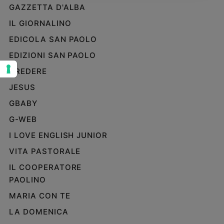
GAZZETTA D'ALBA
Sanremo
IL GIORNALINO
2026
Cinema,
EDICOLA SAN PAOLO
Tv
EDIZIONI SAN PAOLO
e
streaming
CREDERE
Libri
JESUS
Musica
GBABY
Arte
G-WEB
Famiglia
I LOVE ENGLISH JUNIOR
ed
educazione
VITA PASTORALE
Genitori
IL COOPERATORE
e
PAOLINO
figli
MARIA CON TE
Nonni
Coppia
LA DOMENICA
Scuola