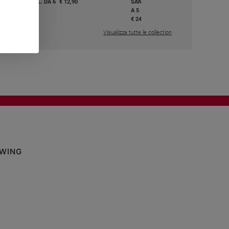
I E BEATI - VOL. DA 6
€ 12,90
SANTI E BEATI - VOL. DA 1
A 5
,50
€ 24,50
Visualizza tutte le collection
OWING