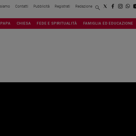
 siamo
Contatti
Pubblicità
Registrati
Redazione
PAPA
CHIESA
FEDE E SPIRITUALITÀ
FAMIGLIA ED EDUCAZIONE