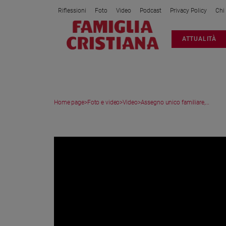
Riflessioni
Foto
Video
Podcast
Privacy Policy
Chi
Attualità
ATTUALITÀ
Italia
Cronaca
Politica
Mondo
Home page
>
Foto e video
>
Video
>
Assegno unico familiare,...
Economia
Legalità
VIDEO
e
giustizia
Sport
Interviste
Papa
Papa