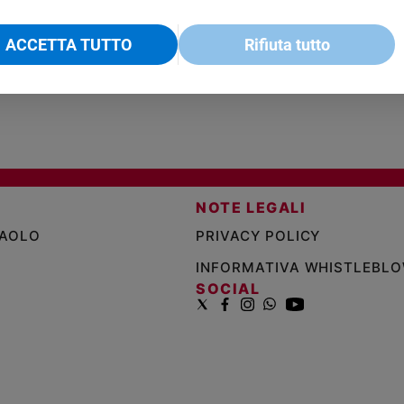
€ 18,50
ENCICLICA PAPALE
€ 27,50
SANT
€ 2,90
A 10
€ 24
ACCETTA TUTTO
Rifiuta tutto
NOTE LEGALI
PAOLO
PRIVACY POLICY
INFORMATIVA WHISTLEBL
SOCIAL