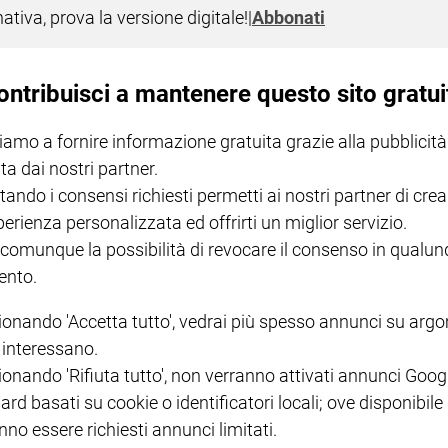
nativa, prova la versione digitale!
|
Abbonati
mande e riposte in diretta streaming s
a Cristiana
e
Acli - Associazioni cristiane lavoratori italiani
ontribuisci a mantenere questo sito gratui
iamo a fornire informazione gratuita grazie alla pubblicità
ta dai nostri partner.
tando i consensi richiesti permetti ai nostri partner di crea
perienza personalizzata ed offrirti un miglior servizio.
I LOVE ENGLISH JUNIOR
CREDERE
IL G
GBABY DIGITALE -
€ 69,00
€ 43,90
€ 98,80
€ 49,90
€ 11
35%
49%
 comunque la possibilità di revocare il consenso in qualu
ABBONAMENTO ANNUALE
€ 16,99
nto.
ionando 'Accetta tutto', vedrai più spesso annunci su arg
i interessano.
ionando 'Rifiuta tutto', non verranno attivati annunci Goog
ard basati su cookie o identificatori locali; ove disponibile
COLLANA ARSENIO LUPIN
QUID+ ALLENIAMO
nno essere richiesti annunci limitati.
VOL. 1 - 2
MAGNIFICA HUMANITAS -
L'INTELLIGENZA
PRE