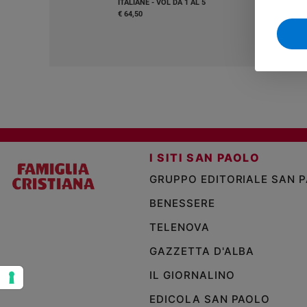
ITALIANE - VOL DA 1 AL 5
€ 64,50
Sanremo
2026
Cinema,
Tv
e
streaming
Libri
Musica
Arte
I SITI SAN PAOLO
Famiglia
GRUPPO EDITORIALE SAN 
ed
educazione
BENESSERE
Genitori
TELENOVA
e
GAZZETTA D'ALBA
figli
Nonni
IL GIORNALINO
Coppia
EDICOLA SAN PAOLO
Scuola