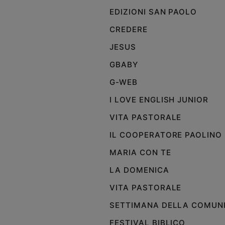
e
EDIZIONI SAN PAOLO
giovani
CREDERE
Adolescenza
JESUS
Bioetica
GBABY
G-WEB
Vai
I LOVE ENGLISH JUNIOR
VITA PASTORALE
Riflessioni
IL COOPERATORE PAOLINO
Foto
MARIA CON TE
LA DOMENICA
Video
VITA PASTORALE
Podcast
SETTIMANA DELLA COMUN
FESTIVAL BIBLICO
Privacy