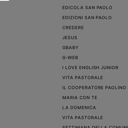
e
EDICOLA SAN PAOLO
giovani
EDIZIONI SAN PAOLO
Adolescenza
Bioetica
CREDERE
JESUS
GBABY
Vai
G-WEB
I LOVE ENGLISH JUNIOR
Riflessioni
VITA PASTORALE
Foto
IL COOPERATORE PAOLINO
MARIA CON TE
Video
LA DOMENICA
Podcast
VITA PASTORALE
SETTIMANA DELLA COMUN
Privacy