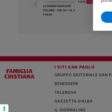
potra
€ 8,90
- € 8,90
❮
LE GRANDI BASILICHE
Sanremo
ITALIANE - VOL DA 1 AL 5
2026
€ 64,50
Cinema,
Tv
e
streaming
Libri
Musica
Arte
Famiglia
I SITI SAN PAOLO
ed
educazione
GRUPPO EDITORIALE SAN 
Genitori
BENESSERE
e
TELENOVA
figli
Nonni
GAZZETTA D'ALBA
Coppia
IL GIORNALINO
Scuola