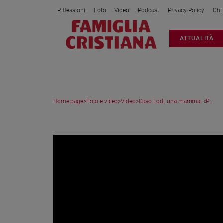
Riflessioni
Foto
Video
Podcast
Privacy Policy
Chi
Attualità
ATTUALITÀ
Italia
Cronaca
Politica
Mondo
Home page
>
Foto e video
>
Video
>
Caso Lodi, una mamma: «P...
Economia
Legalità
VIDEO
e
giustizia
Sport
Interviste
Papa
Papa