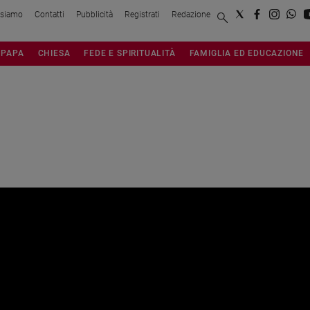
 siamo
Contatti
Pubblicità
Registrati
Redazione
PAPA
CHIESA
FEDE E SPIRITUALITÀ
FAMIGLIA ED EDUCAZIONE