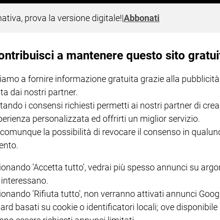
nativa, prova la versione digitale!
|
Abbonati
avere i documenti richiesti devo spend
ata e lavora in una casa di riposo da 11 anni. Ha tre figli. Il seco
rio. Ho provato ad avere dal Perù i documenti richiesti dal Comune
ontribuisci a mantenere questo sito gratui
 non ce la faccio»
iamo a fornire informazione gratuita grazie alla pubblicità
ta dai nostri partner.
tando i consensi richiesti permetti ai nostri partner di crea
perienza personalizzata ed offrirti un miglior servizio.
I LOVE ENGLISH JUNIOR
CREDERE
IL G
 comunque la possibilità di revocare il consenso in qualu
GBABY DIGITALE -
€ 69,00
€ 43,90
€ 98,80
€ 49,90
€ 11
35%
49%
nto.
ABBONAMENTO ANNUALE
€ 16,99
ionando 'Accetta tutto', vedrai più spesso annunci su arg
i interessano.
ionando 'Rifiuta tutto', non verranno attivati annunci Goog
ard basati su cookie o identificatori locali; ove disponibile