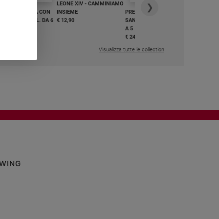
LEONE XIV - CAMMINIAMO
€ 34,90
❯
GHIAMO MARIA CON
INSIEME
PREGHIAMO MARIA CON
I E BEATI - VOL. DA 6
€ 12,90
SANTI E BEATI - VOL. DA 1
A 5
,50
€ 24,50
Visualizza tutte le collection
OWING