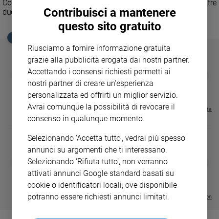
Con l’uscita di KUNG FU PANDA 4 il franchise ha incassato oltre
Ambiente
Contribuisci a mantenere
due miliardi di dollari al botteghino globale.
e
questo sito gratuito
Creato
EDICOLA SAN PAOLO
Volontariato
Riusciamo a fornire informazione gratuita
Diritti
grazie alla pubblicità erogata dai nostri partner.
Aziende
Accettando i consensi richiesti permetti ai
GBABY
FAMIGLIA CRISTIANA
GBABY DIGITA
❮
❯
di
€ 34,80
€ 21,90
€ 104,00
€ 83,00
ABBONAMEN
37%
20%
nostri partner di creare un'esperienza
valore
€ 16,99
personalizzata ed offrirti un miglior servizio.
Caso
Avrai comunque la possibilità di revocare il
della
Visualizza tutte le riviste
consenso in qualunque momento.
settimana
Migranti
Selezionando 'Accetta tutto', vedrai più spesso
Diversità
annunci su argomenti che ti interessano.
e
DIARIO G 2026-27
COLLANA ARS
Selezionando 'Rifiuta tutto', non verranno
❮
❯
inclusione
LE GRANDI BASILICHE ITALIANE
€ 8,90
1 - 2
- € 8,90
attivati annunci Google standard basati su
- VOL DA 1 AL 5
€ 18,50
Costume
cookie o identificatori locali; ove disponibile
€ 64,50
potranno essere richiesti annunci limitati.
Visualizza tutte le collection
Cultura
e
spettacoli