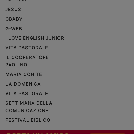
e
JESUS
giovani
GBABY
Adolescenza
Bioetica
G-WEB
I LOVE ENGLISH JUNIOR
VITA PASTORALE
Vai
IL COOPERATORE
PAOLINO
Riflessioni
MARIA CON TE
LA DOMENICA
Foto
VITA PASTORALE
Video
SETTIMANA DELLA
COMUNICAZIONE
Podcast
FESTIVAL BIBLICO
Privacy