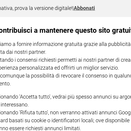
nativa, prova la versione digitale!
|
Abbonati
orazione di tutti i fedeli defunti con
nta Messa e la commemorazione di tutti i fedeli defunti con il Pont
ontribuisci a mantenere questo sito gratui
ardinali e Vescovi morti nel corso dell'anno.
iamo a fornire informazione gratuita grazie alla pubblicità
ta dai nostri partner.
tando i consensi richiesti permetti ai nostri partner di crea
perienza personalizzata ed offrirti un miglior servizio.
I LOVE ENGLISH JUNIOR
CREDERE
IL G
 comunque la possibilità di revocare il consenso in qualu
GBABY DIGITALE -
€ 69,00
€ 43,90
€ 98,80
€ 49,90
€ 11
35%
49%
ABBONAMENTO ANNUALE
nto.
€ 16,99
ionando 'Accetta tutto', vedrai più spesso annunci su arg
i interessano.
ionando 'Rifiuta tutto', non verranno attivati annunci Goog
ard basati su cookie o identificatori locali; ove disponibile
nno essere richiesti annunci limitati.
COLLANA ARSENIO LUPIN
QUID+ ALLENIAMO