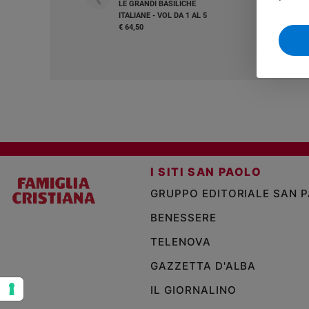
LE GRANDI BASILICHE
ITALIANE - VOL DA 1 AL 5
Sanremo
€ 64,50
2026
Cinema,
Tv
e
streaming
Libri
Musica
Arte
I SITI SAN PAOLO
Famiglia
ed
GRUPPO EDITORIALE SAN 
educazione
BENESSERE
Genitori
e
TELENOVA
figli
GAZZETTA D'ALBA
Nonni
IL GIORNALINO
Coppia
Scuola