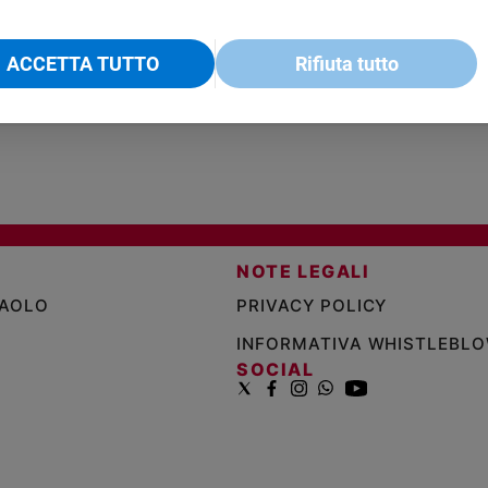
VOL. 1 - 2
MAGNIFICA HUMANITAS -
L'INTELLIGENZA
PRE
€ 18,50
ENCICLICA PAPALE
€ 27,50
SANT
€ 2,90
A 10
ACCETTA TUTTO
Rifiuta tutto
€ 24
NOTE LEGALI
PAOLO
PRIVACY POLICY
INFORMATIVA WHISTLEBL
SOCIAL