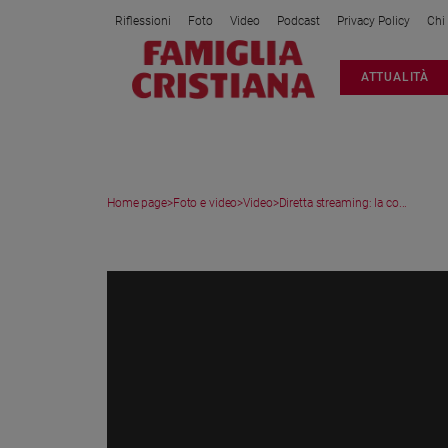
Riflessioni
Foto
Video
Podcast
Privacy Policy
Chi
Attualità
ATTUALITÀ
Italia
Cronaca
Politica
Mondo
Home page
>
Foto e video
>
Video
>
Diretta streaming: la co...
Economia
Legalità
VIDEO
e
giustizia
Sport
Interviste
Papa
Papa