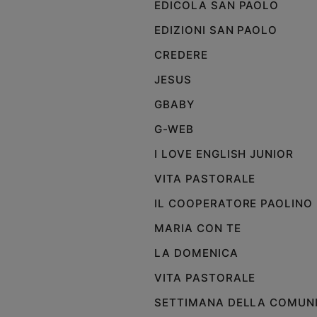
EDICOLA SAN PAOLO
e
EDIZIONI SAN PAOLO
giovani
Adolescenza
CREDERE
Bioetica
JESUS
GBABY
Vai
G-WEB
I LOVE ENGLISH JUNIOR
Riflessioni
VITA PASTORALE
IL COOPERATORE PAOLINO
Foto
MARIA CON TE
Video
LA DOMENICA
VITA PASTORALE
Podcast
SETTIMANA DELLA COMUN
Privacy