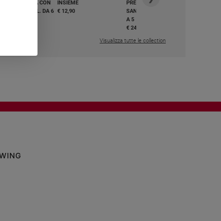
GHIAMO MARIA CON
INSIEME
PREGHIAMO MARIA CON
I E BEATI - VOL. DA 6
€ 12,90
SANTI E BEATI - VOL. DA 1
A 5
,50
€ 24,50
Visualizza tutte le collection
OWING