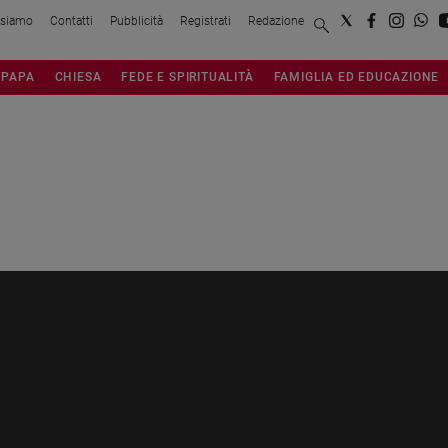
 siamo
Contatti
Pubblicità
Registrati
Redazione
PAPA
CHIESA
FEDE E SPIRITUALITÀ
FAMIGLIA ED EDUCAZIONE