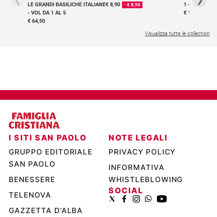
LE GRANDI BASILICHE ITALIANE
€ 8,90
1 - 2
- € 8,90
Ambiente
- VOL DA 1 AL 5
€ 18,50
e
€ 64,50
Creato
Visualizza tutte le collection
Volontariato
Diritti
Aziende
di
valore
Caso
della
settimana
Migranti
I SITI SAN PAOLO
NOTE LEGALI
Diversità
GRUPPO EDITORIALE
PRIVACY POLICY
e
SAN PAOLO
inclusione
INFORMATIVA
Costume
BENESSERE
WHISTLEBLOWING
SOCIAL
TELENOVA
Cultura
e
GAZZETTA D'ALBA
spettacoli