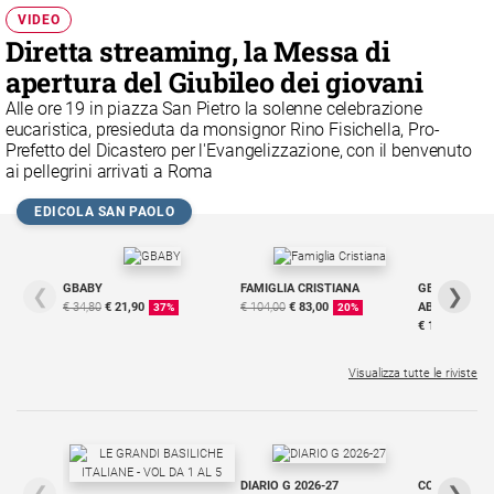
Chiesa
VIDEO
Chiesa
Diretta streaming, la Messa di
apertura del Giubileo dei giovani
Fede
e
Alle ore 19 in piazza San Pietro la solenne celebrazione
spiritualità
eucaristica, presieduta da monsignor Rino Fisichella, Pro-
Prefetto del Dicastero per l'Evangelizzazione, con il benvenuto
Santi
ai pellegrini arrivati a Roma
Devozione
EDICOLA SAN PAOLO
e
fede
Parola
del
GBABY
FAMIGLIA CRISTIANA
GBABY DIGITA
❮
❯
€ 34,80
€ 21,90
€ 104,00
€ 83,00
ABBONAMEN
37%
20%
giorno
€ 16,99
Santo
del
Visualizza tutte le riviste
giorno
Società
e
valori
DIARIO G 2026-27
COLLANA ARS
❮
❯