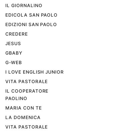
IL GIORNALINO
Sanremo
2026
EDICOLA SAN PAOLO
Cinema,
EDIZIONI SAN PAOLO
Tv
CREDERE
e
streaming
JESUS
Libri
GBABY
Musica
G-WEB
Arte
I LOVE ENGLISH JUNIOR
Famiglia
VITA PASTORALE
ed
educazione
IL COOPERATORE
Genitori
PAOLINO
e
MARIA CON TE
figli
Nonni
LA DOMENICA
Coppia
VITA PASTORALE
Scuola