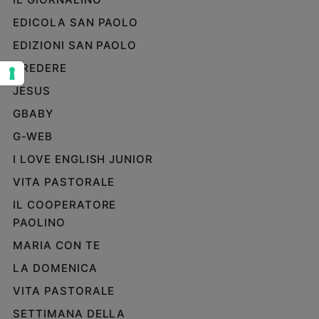
Sanremo
EDICOLA SAN PAOLO
2026
EDIZIONI SAN PAOLO
Cinema,
CREDERE
Tv
e
JESUS
streaming
GBABY
Libri
Musica
G-WEB
Arte
I LOVE ENGLISH JUNIOR
VITA PASTORALE
Famiglia
ed
IL COOPERATORE
educazione
PAOLINO
Genitori
MARIA CON TE
e
figli
LA DOMENICA
Nonni
VITA PASTORALE
Coppia
SETTIMANA DELLA
Scuola