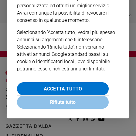
- VOL DA 1 AL 5
€ 18,50
Ambiente
personalizzata ed offrirti un miglior servizio.
€ 64,50
e
Avrai comunque la possibilità di revocare il
Visualizza tutte le collection
Creato
consenso in qualunque momento.
Volontariato
Selezionando 'Accetta tutto', vedrai più spesso
Diritti
annunci su argomenti che ti interessano.
Aziende
Selezionando 'Rifiuta tutto', non verranno
di
valore
attivati annunci Google standard basati su
Caso
cookie o identificatori locali; ove disponibile
della
potranno essere richiesti annunci limitati.
settimana
I SITI SAN PAOLO
NOTE LEGALI
Migranti
ACCETTA TUTTO
GRUPPO EDITORIALE
PRIVACY POLICY
Diversità
e
SAN PAOLO
INFORMATIVA
Rifiuta tutto
inclusione
BENESSERE
WHISTLEBLOWING
Costume
SOCIAL
TELENOVA
Cultura
GAZZETTA D'ALBA
e
spettacoli
IL GIORNALINO