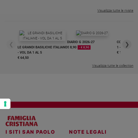
Policy
Visualizza tutte le riviste
Chi
siamo
DIARIO G 2026-27
COLLANA ARS
❮
❯
LE GRANDI BASILICHE ITALIANE
€ 8,90
1 - 2
- € 8,90
Contatti
- VOL DA 1 AL 5
€ 18,50
€ 64,50
Pubblicità
Visualizza tutte le collection
Registrati
Redazione
Social
I SITI SAN PAOLO
NOTE LEGALI