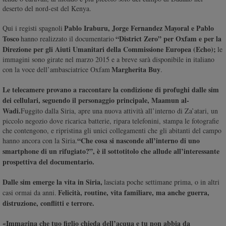
Ambiente
deserto del nord-est del Kenya.
e
Pablo Iraburu, Jorge Fernandez Mayoral e Pablo
Qui i registi spagnoli
Creato
Tosco
“District Zero” per Oxfam e per la
hanno realizzato il documentario
Volontariato
Direzione per gli Aiuti Umanitari della Commissione Europea (Echo);
le
Diritti
immagini sono girate nel marzo 2015 e a breve sarà disponibile in italiano
Aziende
Margherita Buy
con la voce dell’ambasciatrice Oxfam
.
di
Le telecamere provano a raccontare la condizione di profughi dalle sim
valore
dei cellulari, seguendo il personaggio principale, Maamun al-
Caso
Wadi.
Fuggito dalla Siria, apre una nuova attività all’interno di Za’atari, un
della
piccolo negozio dove ricarica batterie, ripara telefonini, stampa le fotografie
settimana
che contengono, e ripristina gli unici collegamenti che gli abitanti del campo
Migranti
“Che cosa si nasconde all’interno di uno
hanno ancora con la Siria.
Diversità
smartphone di un rifugiato?”, è il sottotitolo che allude all’interessante
e
prospettiva del documentario.
inclusione
Dalle sim emerge la vita in Siria,
lasciata poche settimane prima, o in altri
Costume
Felicità, routine, vita familiare, ma anche guerra,
casi ormai da anni.
distruzione, conflitti e terrore.
Cultura
e
«Immagina che tuo figlio chieda dell’acqua e tu non abbia da
spettacoli