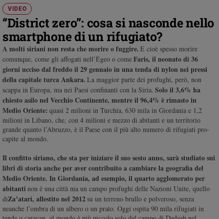
Chiesa
VIDEO
Chiesa
“District zero”: cosa si nasconde nello
smartphone di un rifugiato?
Fede
e
A molti siriani non resta che morire o fuggire.
E cioè spesso morire
spiritualità
Faris, il neonato di 36
comunque, come gli affogati nell’Egeo o come
giorni ucciso dal freddo il 29 gennaio in una tenda di nylon nei pressi
Santi
della capitale turca Ankara.
La maggior parte dei profughi, però, non
Devozione
Solo il 3,6% ha
scappa in Europa, ma nei Paesi confinanti con la Siria.
e
chiesto asilo nel Vecchio Continente, mentre il 96,4% è rimasto in
fede
Medio Oriente:
quasi 2 milioni in Turchia, 630 mila in Giordania e 1,2
Parola
milioni in Libano, che, con 4 milioni e mezzo di abitanti e un territorio
del
grande quanto l’Abruzzo, è il Paese con il più alto numero di rifugiati pro-
capite al mondo.
giorno
Santo
Il confitto siriano, che sta per iniziare il suo sesto anno, sarà studiato sui
del
libri di storia anche per aver contribuito a cambiare la geografia del
giorno
Medio Oriente. In Giordania, ad esempio, il quarto agglomerato per
abitanti
non è una città ma un campo profughi delle Nazioni Unite, quello
Società
Za’atari, allestito nel 2012
di
su un terreno brullo e polveroso, senza
e
neanche l’ombra di un albero o un prato. Oggi ospita 90 mila rifugiati in
valori
tende o caravan, al mondo è più piccolo solo del campo di Dadaab nel