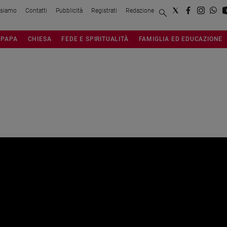
 siamo
Contatti
Pubblicità
Registrati
Redazione
PAPA
CHIESA
FEDE E SPIRITUALITÀ
FAMIGLIA ED EDUCAZIONE