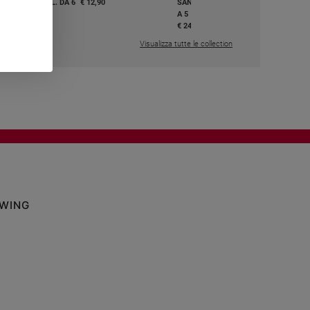
I E BEATI - VOL. DA 6
€ 12,90
SANTI E BEATI - VOL. DA 1
A 5
,50
€ 24,50
Visualizza tutte le collection
OWING