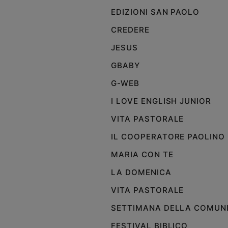
e
EDIZIONI SAN PAOLO
giovani
CREDERE
Adolescenza
JESUS
Bioetica
GBABY
G-WEB
Vai
I LOVE ENGLISH JUNIOR
VITA PASTORALE
Riflessioni
IL COOPERATORE PAOLINO
Foto
MARIA CON TE
LA DOMENICA
Video
VITA PASTORALE
Podcast
SETTIMANA DELLA COMUN
FESTIVAL BIBLICO
Privacy