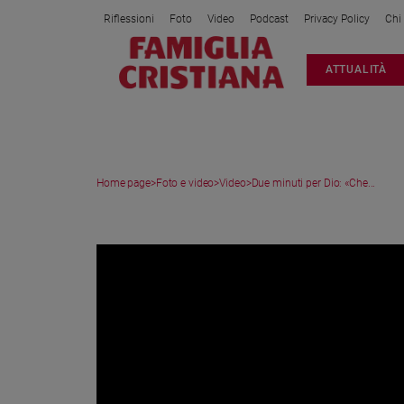
Riflessioni
Foto
Video
Podcast
Privacy Policy
Chi
Attualità
ATTUALITÀ
Italia
Cronaca
Politica
Mondo
Home page
>
Foto e video
>
Video
>
Due minuti per Dio: «Che...
Economia
Legalità
VIDEO
e
giustizia
Sport
Interviste
Papa
Papa