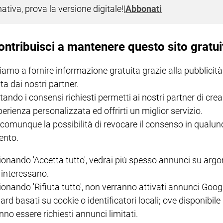
nativa, prova la versione digitale!
|
Abbonati
 devo fare per avere la vita eterna? Ecc
19 (XV Domenica del Tempo Ordinario) a cura di don Vito Martine
ontribuisci a mantenere questo sito gratui
iamo a fornire informazione gratuita grazie alla pubblicità
ta dai nostri partner.
tando i consensi richiesti permetti ai nostri partner di crea
perienza personalizzata ed offrirti un miglior servizio.
I LOVE ENGLISH JUNIOR
CREDERE
IL G
GBABY DIGITALE -
€ 69,00
€ 43,90
€ 98,80
€ 49,90
€ 11
35%
49%
 comunque la possibilità di revocare il consenso in qualu
ABBONAMENTO ANNUALE
€ 16,99
nto.
ionando 'Accetta tutto', vedrai più spesso annunci su arg
i interessano.
ionando 'Rifiuta tutto', non verranno attivati annunci Goog
ard basati su cookie o identificatori locali; ove disponibile
COLLANA ARSENIO LUPIN
QUID+ ALLENIAMO
nno essere richiesti annunci limitati.
VOL. 1 - 2
MAGNIFICA HUMANITAS -
L'INTELLIGENZA
PRE