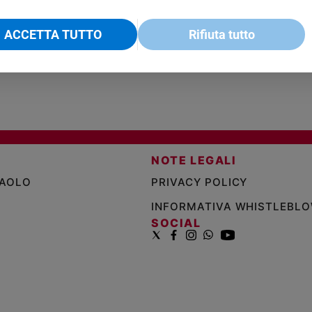
€ 18,50
ENCICLICA PAPALE
€ 27,50
SANT
€ 2,90
A 10
€ 24
ACCETTA TUTTO
Rifiuta tutto
NOTE LEGALI
PAOLO
PRIVACY POLICY
INFORMATIVA WHISTLEBL
SOCIAL