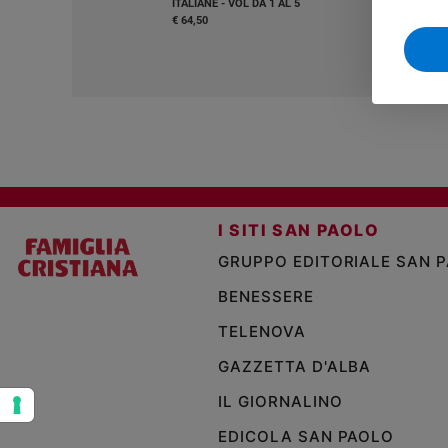
ITALIANE - VOL DA 1 AL 5
€ 64,50
Sanremo
2026
Cinema,
Tv
e
streaming
Libri
Musica
Arte
I SITI SAN PAOLO
Famiglia
GRUPPO EDITORIALE SAN 
ed
educazione
BENESSERE
Genitori
TELENOVA
e
GAZZETTA D'ALBA
figli
Nonni
IL GIORNALINO
Coppia
EDICOLA SAN PAOLO
Scuola