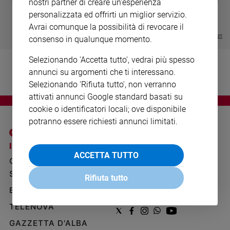
nostri partner di creare un'esperienza
LE GRANDI BASILICHE ITALIANE
€ 8,90
1 - 2
- € 8,90
Ambiente
personalizzata ed offrirti un miglior servizio.
- VOL DA 1 AL 5
€ 18,50
e
€ 64,50
Avrai comunque la possibilità di revocare il
Creato
Visualizza tutte le collection
consenso in qualunque momento.
Volontariato
Diritti
Selezionando 'Accetta tutto', vedrai più spesso
Aziende
annunci su argomenti che ti interessano.
di
Selezionando 'Rifiuta tutto', non verranno
valore
attivati annunci Google standard basati su
Caso
cookie o identificatori locali; ove disponibile
della
potranno essere richiesti annunci limitati.
settimana
Migranti
I SITI SAN PAOLO
NOTE LEGALI
Diversità
ACCETTA TUTTO
GRUPPO EDITORIALE
PRIVACY POLICY
e
SAN PAOLO
inclusione
INFORMATIVA
Rifiuta tutto
Costume
BENESSERE
WHISTLEBLOWING
SOCIAL
TELENOVA
Cultura
e
GAZZETTA D'ALBA
spettacoli