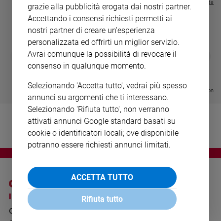
Visualizza tutte le riviste
grazie alla pubblicità erogata dai nostri partner.
Ambiente
e
Accettando i consensi richiesti permetti ai
Creato
nostri partner di creare un'esperienza
Volontariato
personalizzata ed offrirti un miglior servizio.
Diritti
DIARIO G 2026-27
COLLANA ARS
Avrai comunque la possibilità di revocare il
❮
❯
LE GRANDI BASILICHE ITALIANE
€ 8,90
1 - 2
- € 8,90
consenso in qualunque momento.
Aziende
- VOL DA 1 AL 5
€ 18,50
di
€ 64,50
Selezionando 'Accetta tutto', vedrai più spesso
valore
Visualizza tutte le collection
annunci su argomenti che ti interessano.
Caso
Selezionando 'Rifiuta tutto', non verranno
della
settimana
attivati annunci Google standard basati su
cookie o identificatori locali; ove disponibile
Migranti
potranno essere richiesti annunci limitati.
Diversità
e
inclusione
ACCETTA TUTTO
Costume
I SITI SAN PAOLO
NOTE LEGALI
Rifiuta tutto
Cultura
e
GRUPPO EDITORIALE
PRIVACY POLICY
spettacoli