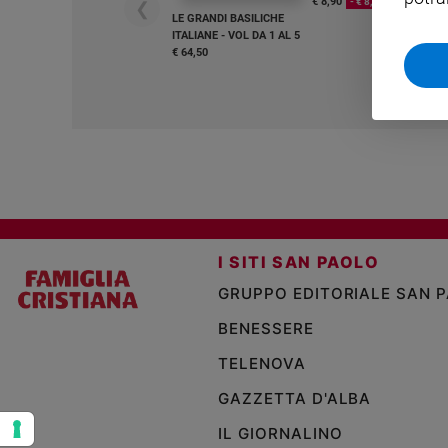
€ 8,90
- € 8,90
❮
LE GRANDI BASILICHE
Sanremo
ITALIANE - VOL DA 1 AL 5
2026
€ 64,50
Cinema,
Tv
e
streaming
Libri
Musica
Arte
Famiglia
I SITI SAN PAOLO
ed
GRUPPO EDITORIALE SAN 
educazione
BENESSERE
Genitori
e
TELENOVA
figli
Nonni
GAZZETTA D'ALBA
Coppia
IL GIORNALINO
Scuola