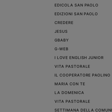
EDICOLA SAN PAOLO
e
giovani
EDIZIONI SAN PAOLO
Adolescenza
CREDERE
Bioetica
JESUS
GBABY
Vai
G-WEB
I LOVE ENGLISH JUNIOR
Riflessioni
VITA PASTORALE
Foto
IL COOPERATORE PAOLINO
MARIA CON TE
Video
LA DOMENICA
Podcast
VITA PASTORALE
SETTIMANA DELLA COMUN
Privacy