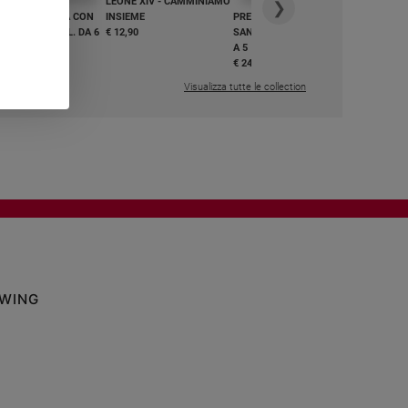
LEONE XIV - CAMMINIAMO
€ 34,90
❯
GHIAMO MARIA CON
INSIEME
PREGHIAMO MARIA CON
I E BEATI - VOL. DA 6
€ 12,90
SANTI E BEATI - VOL. DA 1
A 5
,50
€ 24,50
Visualizza tutte le collection
OWING