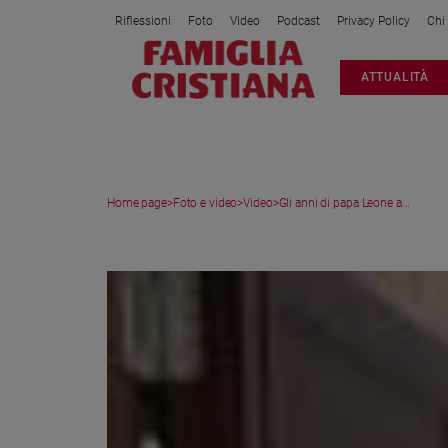
Riflessioni
Foto
Video
Podcast
Privacy Policy
Chi
Attualità
ATTUALITÀ
Italia
Cronaca
Politica
Mondo
Home page
>
Foto e video
>
Video
>
Gli anni di papa Leone a...
Economia
Legalità
VIDEO
e
giustizia
Sport
Interviste
Papa
Papa