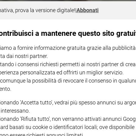
nativa, prova la versione digitale!
|
Abbonati
ma
o degli autori del documentario, spiega leone quando era ancora P
ontribuisci a mantenere questo sito gratui
iamo a fornire informazione gratuita grazie alla pubblicità
ta dai nostri partner.
tando i consensi richiesti permetti ai nostri partner di crea
perienza personalizzata ed offrirti un miglior servizio.
I LOVE ENGLISH JUNIOR
CREDERE
IL G
 comunque la possibilità di revocare il consenso in qualu
GBABY DIGITALE -
€ 69,00
€ 43,90
€ 98,80
€ 49,90
€ 11
35%
49%
ABBONAMENTO ANNUALE
nto.
€ 16,99
ionando 'Accetta tutto', vedrai più spesso annunci su arg
i interessano.
ionando 'Rifiuta tutto', non verranno attivati annunci Goog
ard basati su cookie o identificatori locali; ove disponibile
nno essere richiesti annunci limitati.