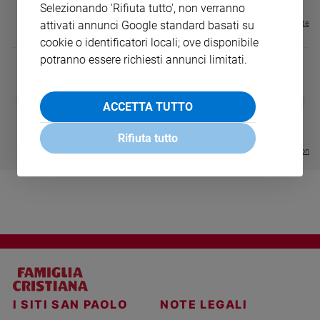
Selezionando 'Rifiuta tutto', non verranno
Sanremo
Visualizza tutte le riviste
attivati annunci Google standard basati su
2026
cookie o identificatori locali; ove disponibile
Cinema,
potranno essere richiesti annunci limitati.
Tv
e
DIARIO G 2026-27
COLLANA ARS
streaming
❮
❯
ACCETTA TUTTO
LE GRANDI BASILICHE ITALIANE
€ 8,90
1 - 2
- € 8,90
Libri
- VOL DA 1 AL 5
€ 18,50
€ 64,50
Musica
Rifiuta tutto
Visualizza tutte le collection
Arte
Famiglia
ed
educazione
Genitori
e
figli
Nonni
Coppia
I SITI SAN PAOLO
NOTE LEGALI
Scuola