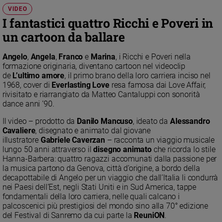
Chiesa
VIDEO
Chiesa
I fantastici quattro Ricchi e Poveri in
un cartoon da ballare
Fede
e
spiritualità
Angelo
,
Angela
,
Franco
e
Marina
, i Ricchi e Poveri nella
formazione originaria, diventano cartoon nel videoclip
Santi
de
L’ultimo amore
, il primo brano della loro carriera inciso nel
1968, cover di
Everlasting Love
resa famosa dai Love Affair,
Devozione
rivisitato e riarrangiato da Matteo Cantaluppi con sonorità
e
dance anni ’90.
fede
Parola
Il video – prodotto da
Danilo Mancuso
, ideato da
Alessandro
del
Cavaliere
, disegnato e animato dal giovane
illustratore
Gabriele Caverzan
– racconta un viaggio musicale
giorno
lungo 50 anni attraverso il
disegno animato
che ricorda lo stile
Santo
Hanna-Barbera: quattro ragazzi accomunati dalla passione per
del
la musica partono da Genova, città d’origine, a bordo della
giorno
decapottabile di Angelo per un viaggio che dall’Italia li condurrà
nei Paesi dell’Est, negli Stati Uniti e in Sud America, tappe
Società
fondamentali della loro carriera, nelle quali calcano i
e
palcoscenici più prestigiosi del mondo sino alla 70° edizione
valori
del Festival di Sanremo da cui parte la
ReuniON
.