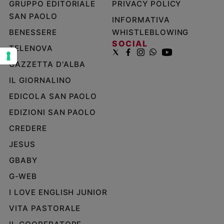
GRUPPO EDITORIALE
PRIVACY POLICY
e
SAN PAOLO
INFORMATIVA
giovani
BENESSERE
WHISTLEBLOWING
Adolescenza
SOCIAL
Bioetica
TELENOVA
GAZZETTA D'ALBA
IL GIORNALINO
Vai
EDICOLA SAN PAOLO
EDIZIONI SAN PAOLO
Riflessioni
CREDERE
JESUS
Foto
GBABY
Video
G-WEB
I LOVE ENGLISH JUNIOR
Podcast
VITA PASTORALE
Privacy