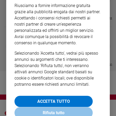
€ 34,80
€ 21,90
€ 104,00
€ 83,00
ABBONAMEN
37%
20%
Ambiente
Riusciamo a fornire informazione gratuita
€ 16,99
e
grazie alla pubblicità erogata dai nostri partner.
Creato
Accettando i consensi richiesti permetti ai
Visualizza tutte le riviste
Volontariato
nostri partner di creare un'esperienza
Diritti
personalizzata ed offrirti un miglior servizio.
Aziende
Avrai comunque la possibilità di revocare il
di
consenso in qualunque momento.
DIARIO G 2026-27
COLLANA ARS
valore
❮
❯
LE GRANDI BASILICHE ITALIANE
€ 8,90
1 - 2
- € 8,90
Caso
Selezionando 'Accetta tutto', vedrai più spesso
- VOL DA 1 AL 5
€ 18,50
della
€ 64,50
annunci su argomenti che ti interessano.
settimana
Visualizza tutte le collection
Selezionando 'Rifiuta tutto', non verranno
Migranti
attivati annunci Google standard basati su
Diversità
cookie o identificatori locali; ove disponibile
e
potranno essere richiesti annunci limitati.
inclusione
Costume
ACCETTA TUTTO
Cultura
e
Rifiuta tutto
spettacoli