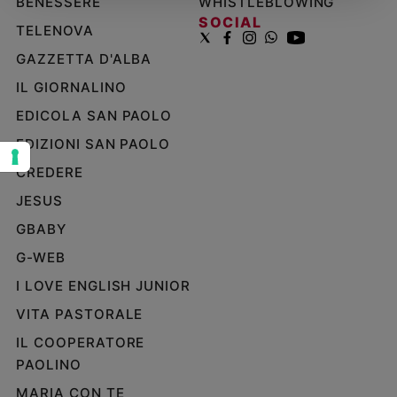
BENESSERE
WHISTLEBLOWING
SOCIAL
Sanremo
TELENOVA
2026
GAZZETTA D'ALBA
Cinema,
Tv
IL GIORNALINO
e
EDICOLA SAN PAOLO
streaming
EDIZIONI SAN PAOLO
Libri
Musica
CREDERE
Arte
JESUS
GBABY
Famiglia
ed
G-WEB
educazione
I LOVE ENGLISH JUNIOR
Genitori
e
VITA PASTORALE
figli
IL COOPERATORE
Nonni
PAOLINO
Coppia
MARIA CON TE
Scuola