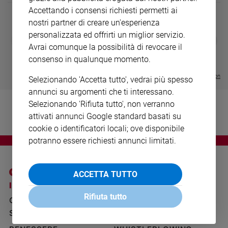
Ambiente
Accettando i consensi richiesti permetti ai
e
nostri partner di creare un'esperienza
Creato
personalizzata ed offrirti un miglior servizio.
DIARIO G 2026-27
COLLANA ARS
❮
❯
Volontariato
LE GRANDI BASILICHE ITALIANE
€ 8,90
1 - 2
Avrai comunque la possibilità di revocare il
- € 8,90
Diritti
- VOL DA 1 AL 5
€ 18,50
consenso in qualunque momento.
€ 64,50
Aziende
Visualizza tutte le collection
di
Selezionando 'Accetta tutto', vedrai più spesso
valore
annunci su argomenti che ti interessano.
Caso
Selezionando 'Rifiuta tutto', non verranno
della
attivati annunci Google standard basati su
settimana
cookie o identificatori locali; ove disponibile
Migranti
potranno essere richiesti annunci limitati.
Diversità
e
inclusione
ACCETTA TUTTO
I SITI SAN PAOLO
NOTE LEGALI
Costume
Rifiuta tutto
GRUPPO EDITORIALE
PRIVACY POLICY
Cultura
SAN PAOLO
e
INFORMATIVA
spettacoli