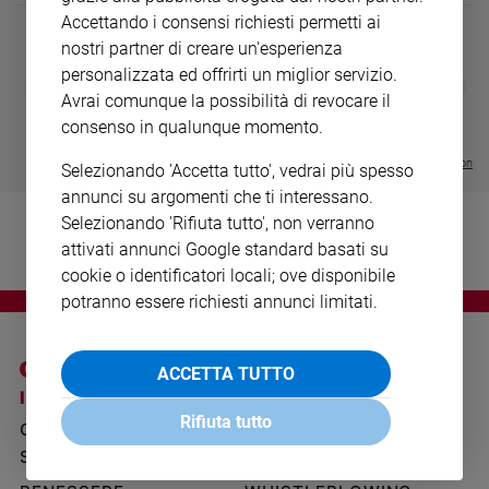
Ambiente
Accettando i consensi richiesti permetti ai
e
nostri partner di creare un'esperienza
Creato
personalizzata ed offrirti un miglior servizio.
DIARIO G 2026-27
COLLANA ARS
❮
❯
Volontariato
LE GRANDI BASILICHE ITALIANE
€ 8,90
1 - 2
Avrai comunque la possibilità di revocare il
- € 8,90
Diritti
- VOL DA 1 AL 5
€ 18,50
consenso in qualunque momento.
€ 64,50
Aziende
Visualizza tutte le collection
di
Selezionando 'Accetta tutto', vedrai più spesso
valore
annunci su argomenti che ti interessano.
Caso
Selezionando 'Rifiuta tutto', non verranno
della
attivati annunci Google standard basati su
settimana
cookie o identificatori locali; ove disponibile
Migranti
potranno essere richiesti annunci limitati.
Diversità
e
inclusione
ACCETTA TUTTO
I SITI SAN PAOLO
NOTE LEGALI
Costume
Rifiuta tutto
GRUPPO EDITORIALE
PRIVACY POLICY
Cultura
SAN PAOLO
e
INFORMATIVA
spettacoli