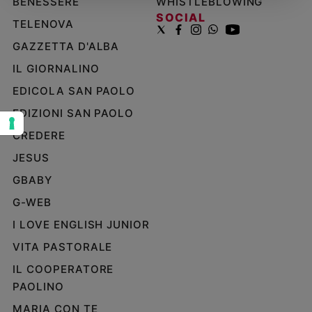
BENESSERE
WHISTLEBLOWING
SOCIAL
Sanremo
TELENOVA
2026
GAZZETTA D'ALBA
Cinema,
Tv
IL GIORNALINO
e
EDICOLA SAN PAOLO
streaming
EDIZIONI SAN PAOLO
Libri
Musica
CREDERE
Arte
JESUS
GBABY
Famiglia
ed
G-WEB
educazione
I LOVE ENGLISH JUNIOR
Genitori
e
VITA PASTORALE
figli
IL COOPERATORE
Nonni
PAOLINO
Coppia
MARIA CON TE
Scuola