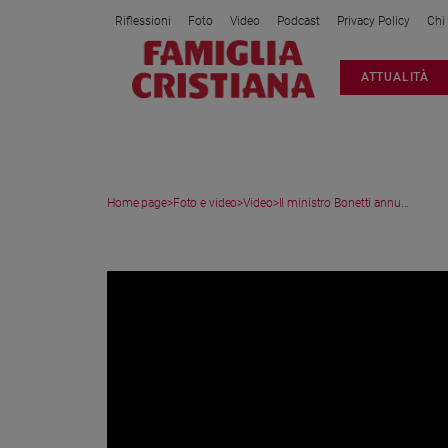
Riflessioni
Foto
Video
Podcast
Privacy Policy
Chi
Attualità
ATTUALITÀ
Italia
Cronaca
Politica
Mondo
Home page
>
Foto e video
>
Video
>
Il ministro Bonetti annu...
Economia
Legalità
VIDEO
e
giustizia
Sport
Interviste
Papa
Papa