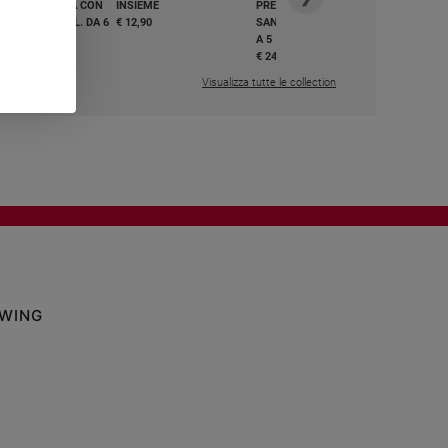
GHIAMO MARIA CON
INSIEME
PREGHIAMO MARIA CON
I E BEATI - VOL. DA 6
€ 12,90
SANTI E BEATI - VOL. DA 1
A 5
,50
€ 24,50
Visualizza tutte le collection
OWING