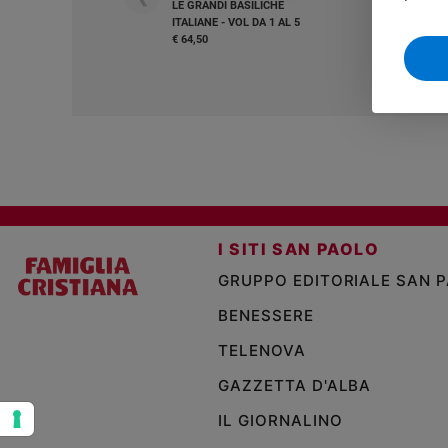
LE GRANDI BASILICHE
ITALIANE - VOL DA 1 AL 5
Sanremo
€ 64,50
2026
Cinema,
Tv
e
streaming
Libri
Musica
Arte
I SITI SAN PAOLO
Famiglia
ed
GRUPPO EDITORIALE SAN 
educazione
BENESSERE
Genitori
e
TELENOVA
figli
GAZZETTA D'ALBA
Nonni
IL GIORNALINO
Coppia
Scuola