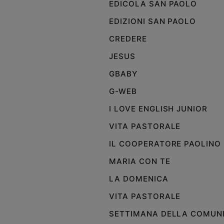
EDICOLA SAN PAOLO
e
EDIZIONI SAN PAOLO
giovani
Adolescenza
CREDERE
Bioetica
JESUS
GBABY
Vai
G-WEB
I LOVE ENGLISH JUNIOR
Riflessioni
VITA PASTORALE
IL COOPERATORE PAOLINO
Foto
MARIA CON TE
Video
LA DOMENICA
VITA PASTORALE
Podcast
SETTIMANA DELLA COMUN
Privacy