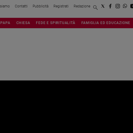
 siamo
Contatti
Pubblicità
Registrati
Redazione
PAPA
CHIESA
FEDE E SPIRITUALITÀ
FAMIGLIA ED EDUCAZIONE