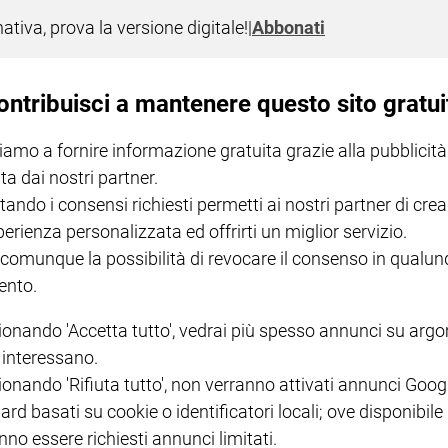
nativa, prova la versione digitale!
|
Abbonati
 un assegno straordinario per le famigl
lie Gigi De Palo, questa mattina il ministro per le pari opportunit
ontribuisci a mantenere questo sito gratui
 per rispondere all'emergenza Coronavirus. e un ampliamento di al
iamo a fornire informazione gratuita grazie alla pubblicità
ta dai nostri partner.
tando i consensi richiesti permetti ai nostri partner di crea
perienza personalizzata ed offrirti un miglior servizio.
I LOVE ENGLISH JUNIOR
CREDERE
IL G
 comunque la possibilità di revocare il consenso in qualu
GBABY DIGITALE -
€ 69,00
€ 43,90
€ 98,80
€ 49,90
€ 11
35%
49%
ABBONAMENTO ANNUALE
nto.
€ 16,99
ionando 'Accetta tutto', vedrai più spesso annunci su arg
i interessano.
ionando 'Rifiuta tutto', non verranno attivati annunci Goog
ard basati su cookie o identificatori locali; ove disponibile
nno essere richiesti annunci limitati.
COLLANA ARSENIO LUPIN
QUID+ ALLENIAMO