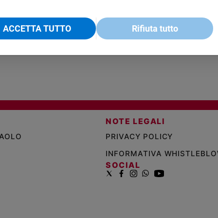
VOL. 1 - 2
MAGNIFICA HUMANITAS -
L'INTELLIGENZA
PRE
€ 18,50
ENCICLICA PAPALE
€ 27,50
SANT
€ 2,90
A 10
ACCETTA TUTTO
Rifiuta tutto
€ 24
NOTE LEGALI
PAOLO
PRIVACY POLICY
INFORMATIVA WHISTLEBL
SOCIAL