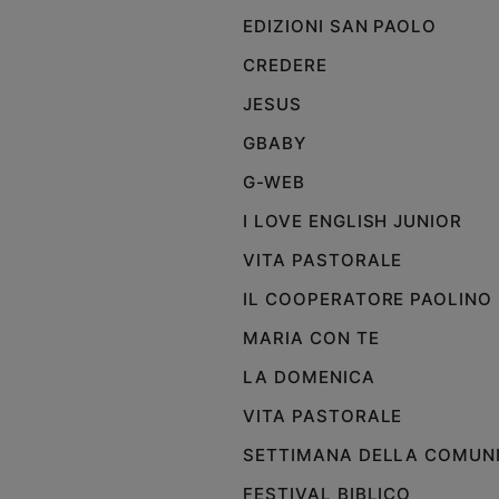
e
EDIZIONI SAN PAOLO
giovani
CREDERE
Adolescenza
JESUS
Bioetica
GBABY
G-WEB
Vai
I LOVE ENGLISH JUNIOR
VITA PASTORALE
Riflessioni
IL COOPERATORE PAOLINO
Foto
MARIA CON TE
LA DOMENICA
Video
VITA PASTORALE
Podcast
SETTIMANA DELLA COMUN
FESTIVAL BIBLICO
Privacy