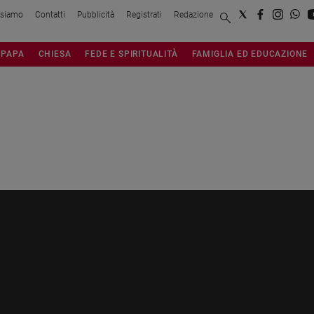
 siamo
Contatti
Pubblicità
Registrati
Redazione
PAPA
CHIESA
FEDE E SPIRITUALITÀ
FAMIGLIA ED EDUCAZIONE