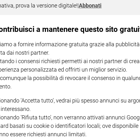
nativa, prova la versione digitale!
|
Abbonati
la preghiera con i giovani ammalati
Santuario della Madonna di Fatima, la recita del Santo Rosario pr
ontribuisci a mantenere questo sito gratui
iamo a fornire informazione gratuita grazie alla pubblicità
ta dai nostri partner.
tando i consensi richiesti permetti ai nostri partner di crea
perienza personalizzata ed offrirti un miglior servizio.
I LOVE ENGLISH JUNIOR
CREDERE
IL G
GBABY DIGITALE -
€ 69,00
€ 43,90
€ 98,80
€ 49,90
€ 11
35%
49%
 comunque la possibilità di revocare il consenso in qualu
ABBONAMENTO ANNUALE
€ 16,99
nto.
ionando 'Accetta tutto', vedrai più spesso annunci su arg
i interessano.
ionando 'Rifiuta tutto', non verranno attivati annunci Goog
ard basati su cookie o identificatori locali; ove disponibile
COLLANA ARSENIO LUPIN
QUID+ ALLENIAMO
nno essere richiesti annunci limitati.
VOL. 1 - 2
MAGNIFICA HUMANITAS -
L'INTELLIGENZA
PRE