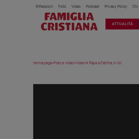
Riflessioni
Foto
Video
Podcast
Privacy Policy
Chi
Attualità
ATTUALITÀ
Italia
Cronaca
Politica
Mondo
Home page
>
Foto e video
>
Video
>
Il Papa a Fatima, in dir...
Economia
Legalità
VIDEO
e
giustizia
Sport
Interviste
Papa
Papa