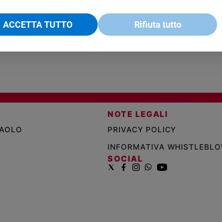
€ 18,50
ENCICLICA PAPALE
€ 27,50
SANT
€ 2,90
A 10
€ 24
ACCETTA TUTTO
Rifiuta tutto
NOTE LEGALI
PAOLO
PRIVACY POLICY
INFORMATIVA WHISTLEBL
SOCIAL