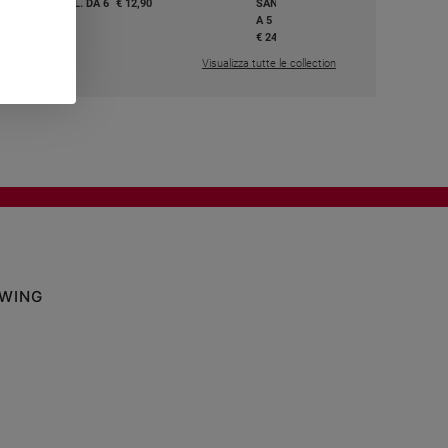
I E BEATI - VOL. DA 6
€ 12,90
SANTI E BEATI - VOL. DA 1
A 5
,50
€ 24,50
Visualizza tutte le collection
OWING