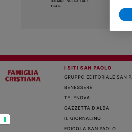
ITALIANE - VOL DA 1 AL 5
€ 64,50
Sanremo
2026
Cinema,
Tv
e
streaming
Libri
Musica
Arte
I SITI SAN PAOLO
Famiglia
GRUPPO EDITORIALE SAN 
ed
educazione
BENESSERE
Genitori
TELENOVA
e
GAZZETTA D'ALBA
figli
Nonni
IL GIORNALINO
Coppia
EDICOLA SAN PAOLO
Scuola