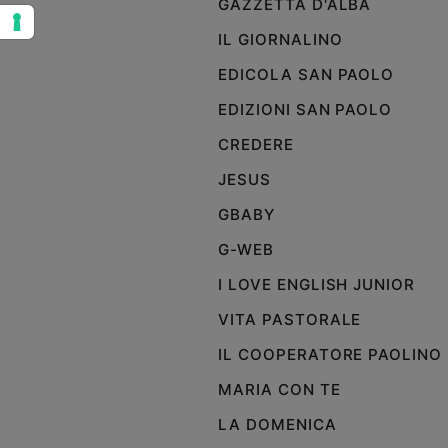
GAZZETTA D'ALBA
e
IL GIORNALINO
giovani
Adolescenza
EDICOLA SAN PAOLO
Bioetica
EDIZIONI SAN PAOLO
CREDERE
Vai
JESUS
GBABY
Riflessioni
G-WEB
I LOVE ENGLISH JUNIOR
Foto
VITA PASTORALE
Video
IL COOPERATORE PAOLINO
MARIA CON TE
Podcast
LA DOMENICA
Privacy