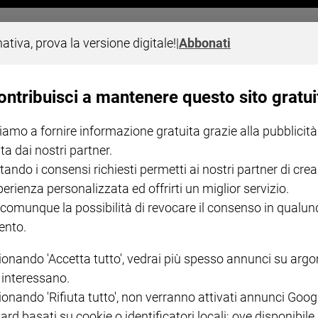
la bimba: «Anch'io non ho più la mamma
nativa, prova la versione digitale!
|
Abbonati
Stratford. Il duca di Cambridge, adolescente al momento della mort
Parli mai del tuo papà? Bene, è molto importante parlarne. Molto, 
ontribuisci a mantenere questo sito gratui
iamo a fornire informazione gratuita grazie alla pubblicità
ta dai nostri partner.
tando i consensi richiesti permetti ai nostri partner di crea
perienza personalizzata ed offrirti un miglior servizio.
 comunque la possibilità di revocare il consenso in qualu
I LOVE ENGLISH JUNIOR
CREDERE
IL G
nto.
GBABY DIGITALE -
€ 69,00
€ 43,90
€ 98,80
€ 49,90
€ 11
35%
49%
ABBONAMENTO ANNUALE
€ 16,99
ionando 'Accetta tutto', vedrai più spesso annunci su arg
i interessano.
ionando 'Rifiuta tutto', non verranno attivati annunci Goog
ard basati su cookie o identificatori locali; ove disponibile