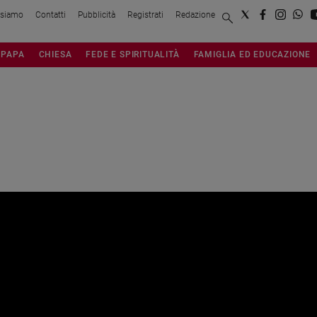
 siamo
Contatti
Pubblicità
Registrati
Redazione
PAPA
CHIESA
FEDE E SPIRITUALITÀ
FAMIGLIA ED EDUCAZIONE