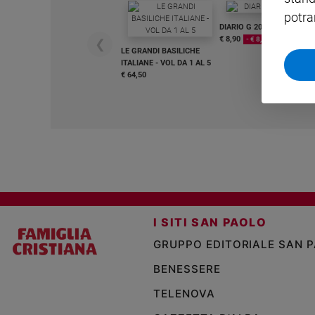
potra
Sanremo
DIARIO G 2026-27
2026
€ 8,90
- € 8,90
❮
LE GRANDI BASILICHE
Cinema,
ITALIANE - VOL DA 1 AL 5
Tv
€ 64,50
e
streaming
Libri
Musica
Arte
Famiglia
ed
educazione
I SITI SAN PAOLO
Genitori
GRUPPO EDITORIALE SAN 
e
figli
BENESSERE
Nonni
TELENOVA
Coppia
Scuola