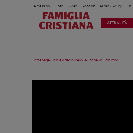
Riflessioni
Foto
Video
Podcast
Privacy Policy
Chi
Attualità
ATTUALITÀ
Italia
Cronaca
Politica
Mondo
Home page
>
Foto e video
>
Video
>
Il Principe William cons...
Economia
Legalità
VIDEO
e
giustizia
Sport
Interviste
Papa
Papa