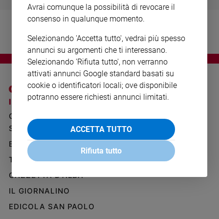
Avrai comunque la possibilità di revocare il
Ambiente
e
consenso in qualunque momento.
Creato
Selezionando 'Accetta tutto', vedrai più spesso
Volontariato
annunci su argomenti che ti interessano.
Diritti
Selezionando 'Rifiuta tutto', non verranno
Aziende
attivati annunci Google standard basati su
di
cookie o identificatori locali; ove disponibile
valore
potranno essere richiesti annunci limitati.
Caso
I SITI SAN PAOLO
NOTE LEGALI
della
GRUPPO EDITORIALE
PRIVACY POLICY
settimana
SAN PAOLO
ACCETTA TUTTO
INFORMATIVA
Migranti
BENESSERE
WHISTLEBLOWING
Diversità
Rifiuta tutto
SOCIAL
e
TELENOVA
inclusione
GAZZETTA D'ALBA
Costume
IL GIORNALINO
Cultura
EDICOLA SAN PAOLO
e
spettacoli