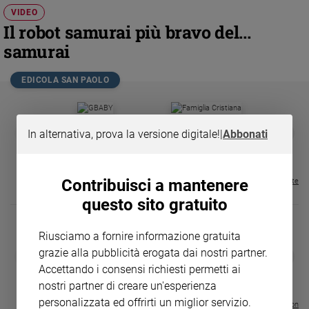
Chiesa
VIDEO
Chiesa
Il robot samurai più bravo del...
samurai
Fede
e
spiritualità
EDICOLA SAN PAOLO
Santi
Devozione
GBABY
FAMIGLIA CRISTIANA
GBABY DIGITA
❮
❯
e
In alternativa, prova la versione digitale!
|
Abbonati
€ 34,80
€ 21,90
€ 104,00
€ 83,00
ABBONAMEN
37%
20%
fede
€ 16,99
Parola
del
Contribuisci a mantenere
Visualizza tutte le riviste
giorno
questo sito gratuito
Santo
del
Riusciamo a fornire informazione gratuita
giorno
grazie alla pubblicità erogata dai nostri partner.
DIARIO G 2026-27
COLLANA ARS
❮
❯
LE GRANDI BASILICHE ITALIANE
€ 8,90
1 - 2
- € 8,90
Accettando i consensi richiesti permetti ai
Società
- VOL DA 1 AL 5
€ 18,50
e
nostri partner di creare un'esperienza
€ 64,50
valori
personalizzata ed offrirti un miglior servizio.
Visualizza tutte le collection