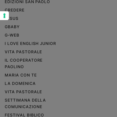
EDIZIONI SAN PAOLO
Sanremo
CREDERE
2026
JESUS
Cinema,
Tv
GBABY
e
G-WEB
streaming
Libri
I LOVE ENGLISH JUNIOR
Musica
VITA PASTORALE
Arte
IL COOPERATORE
PAOLINO
Famiglia
ed
MARIA CON TE
educazione
LA DOMENICA
Genitori
e
VITA PASTORALE
figli
SETTIMANA DELLA
Nonni
COMUNICAZIONE
Coppia
FESTIVAL BIBLICO
Scuola