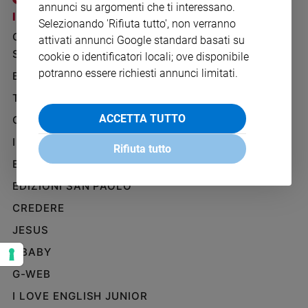
annunci su argomenti che ti interessano.
Ambiente
I SITI SAN PAOLO
NOTE LEGALI
Selezionando 'Rifiuta tutto', non verranno
e
GRUPPO EDITORIALE
PRIVACY POLICY
Creato
attivati annunci Google standard basati su
SAN PAOLO
cookie o identificatori locali; ove disponibile
Volontariato
INFORMATIVA
potranno essere richiesti annunci limitati.
Diritti
BENESSERE
WHISTLEBLOWING
SOCIAL
Aziende
TELENOVA
di
ACCETTA TUTTO
GAZZETTA D'ALBA
valore
Caso
IL GIORNALINO
Rifiuta tutto
della
EDICOLA SAN PAOLO
settimana
EDIZIONI SAN PAOLO
Migranti
Diversità
CREDERE
e
JESUS
inclusione
Costume
GBABY
G-WEB
Cultura
e
I LOVE ENGLISH JUNIOR
spettacoli