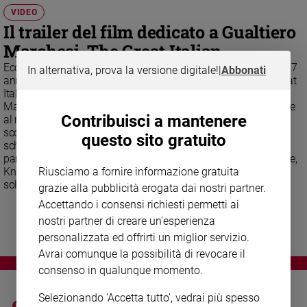
Chiesa
VIDEO
Chiesa
Il trailer del film dedicato a Gualtiero
Marchesi, The Great Italian
Fede
e
Ecco il trailer del docufilm sul grande chef, scomparso ieri a 87
In alternativa, prova la versione digitale!
|
Abbonati
spiritualità
anni, nella sua casa di Milano. "Gualtiero Marchesi - The Great
Italian" è un viaggio durato circa due anni, che il regista
Santi
Maurizio Gigola ha fatto tra Italia, Francia e Giappone insieme
Contribuisci a mantenere
Devozione
al maestro dell'alta cucina italiana. Presentato nel maggio
scorso in anteprima al Festival di Cannes, uscirà sul grande
e
questo sito gratuito
schermo nei primi mesi del 2018. Una celebrazione anche da
fede
parte di tanti suoi allievi, come Cracco, Oldani, Crippa, Lopriore,
Parola
Knam e tanti altri, che il grande pubblico purtroppo vedrà
Riusciamo a fornire informazione gratuita
del
soltanto dopo la sua morte.
grazie alla pubblicità erogata dai nostri partner.
giorno
Accettando i consensi richiesti permetti ai
Santo
nostri partner di creare un'esperienza
del
personalizzata ed offrirti un miglior servizio.
giorno
Avrai comunque la possibilità di revocare il
consenso in qualunque momento.
Società
e
valori
Selezionando 'Accetta tutto', vedrai più spesso