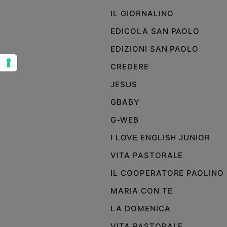
IL GIORNALINO
Sanremo
2026
EDICOLA SAN PAOLO
Cinema,
EDIZIONI SAN PAOLO
Tv
e
CREDERE
streaming
Libri
JESUS
Musica
GBABY
Arte
G-WEB
Famiglia
I LOVE ENGLISH JUNIOR
ed
educazione
VITA PASTORALE
Genitori
IL COOPERATORE PAOLINO
e
figli
MARIA CON TE
Nonni
LA DOMENICA
Coppia
VITA PASTORALE
Scuola