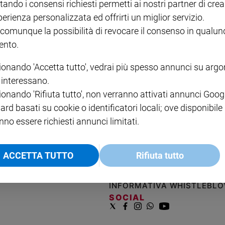
tando i consensi richiesti permetti ai nostri partner di crea
perienza personalizzata ed offrirti un miglior servizio.
 : «Dio chi è? Non puoi chiuderlo in un
 comunque la possibilità di revocare il consenso in qualu
nto.
sul vocabolario a cercare il significato della parola amore? Mi ris
ionando 'Accetta tutto', vedrai più spesso annunci su arg
la Pontificia Accademia di Teologia. L'appassionata e appassionan
i interessano.
ionando 'Rifiuta tutto', non verranno attivati annunci Goog
ard basati su cookie o identificatori locali; ove disponibile
nno essere richiesti annunci limitati.
NOTE LEGALI
ACCETTA TUTTO
Rifiuta tutto
PAOLO
PRIVACY POLICY
INFORMATIVA WHISTLEBL
SOCIAL