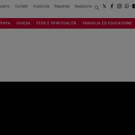
 siamo
Contatti
Pubblicità
Registrati
Redazione
PAPA
CHIESA
FEDE E SPIRITUALITÀ
FAMIGLIA ED EDUCAZIONE