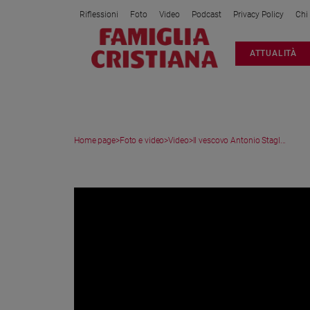
Riflessioni
Foto
Video
Podcast
Privacy Policy
Chi
Attualità
ATTUALITÀ
Italia
Cronaca
Politica
Mondo
Home page
>
Foto e video
>
Video
>
Il vescovo Antonio Stagl...
Economia
Legalità
VIDEO
e
giustizia
Sport
Interviste
Papa
Papa