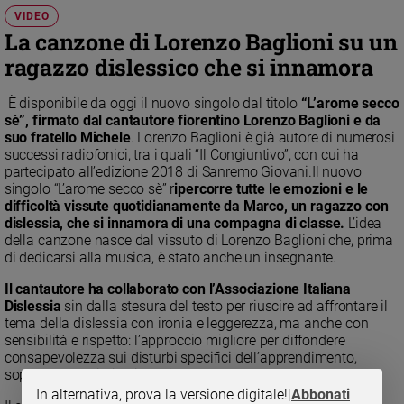
Chiesa
VIDEO
Chiesa
La canzone di Lorenzo Baglioni su un
ragazzo dislessico che si innamora
Fede
e
spiritualità
È disponibile da oggi il nuovo singolo dal titolo
“L’arome secco
sè”, firmato dal cantautore fiorentino Lorenzo Baglioni e da
Santi
suo fratello Michele
. Lorenzo Baglioni è già autore di numerosi
successi radiofonici, tra i quali “Il Congiuntivo”, con cui ha
Devozione
partecipato all’edizione 2018 di Sanremo Giovani.Il nuovo
e
singolo “L’arome secco sè” r
ipercorre tutte le emozioni e le
fede
difficoltà vissute quotidianamente da Marco, un ragazzo con
Parola
dislessia, che si innamora di una compagna di classe.
L’idea
del
della canzone nasce dal vissuto di Lorenzo Baglioni che, prima
giorno
di dedicarsi alla musica, è stato anche un insegnante.
Santo
Il cantautore ha collaborato con l’Associazione Italiana
del
Dislessia
sin dalla stesura del testo per riuscire ad affrontare il
giorno
tema della dislessia con ironia e leggerezza, ma anche con
sensibilità e rispetto: l’approccio migliore per diffondere
Società
consapevolezza sui disturbi specifici dell’apprendimento,
e
soprattutto fra i più giovani.
valori
In alternativa, prova la versione digitale!
|
Abbonati