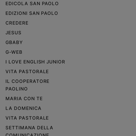
EDICOLA SAN PAOLO
e
giovani
EDIZIONI SAN PAOLO
Adolescenza
CREDERE
Bioetica
JESUS
GBABY
G-WEB
Vai
I LOVE ENGLISH JUNIOR
VITA PASTORALE
Riflessioni
IL COOPERATORE
Foto
PAOLINO
MARIA CON TE
Video
LA DOMENICA
VITA PASTORALE
Podcast
SETTIMANA DELLA
Privacy
COMUNICAZIONE