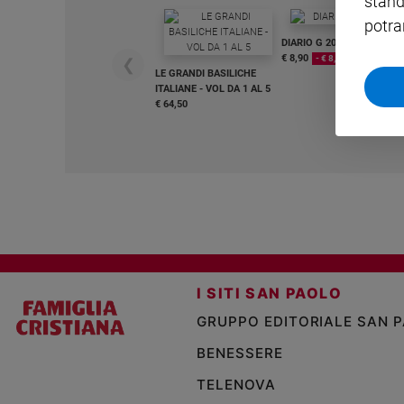
stand
potra
Sanremo
DIARIO G 2026-27
2026
€ 8,90
- € 8,90
❮
Cinema,
LE GRANDI BASILICHE
Tv
ITALIANE - VOL DA 1 AL 5
€ 64,50
e
streaming
Libri
Musica
Arte
Famiglia
ed
educazione
I SITI SAN PAOLO
Genitori
e
GRUPPO EDITORIALE SAN 
figli
BENESSERE
Nonni
Coppia
TELENOVA
Scuola