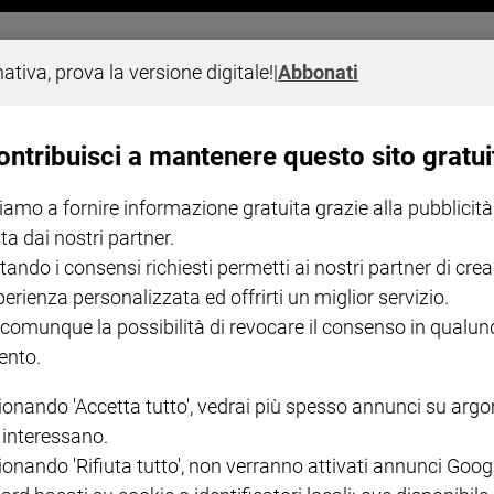
a, ma anche a casa la musica è viva
nativa, prova la versione digitale!
|
Abbonati
ato e diretto da Franco Mussida (ex Pfm), ha girato un video in cu
strema emergenza, il CPM in un solo mese è riuscito a realizzare 1
orma Microsoft Teams (465 account per gli allievi, 90 per i docenti 
ontribuisci a mantenere questo sito gratui
ca "@mycpm" con 50Gb di archiviazione online e uno spazio sul clou
ni interattive curate dai rispettivi docenti.
Oltre 465 allievi proven
le necessità, caratteristica che da sempre contraddistingue il m
iamo a fornire informazione gratuita grazie alla pubblicità
ta dai nostri partner.
tando i consensi richiesti permetti ai nostri partner di crea
perienza personalizzata ed offrirti un miglior servizio.
 comunque la possibilità di revocare il consenso in qualu
I LOVE ENGLISH JUNIOR
CREDERE
IL G
nto.
GBABY DIGITALE -
€ 69,00
€ 43,90
€ 98,80
€ 49,90
€ 11
35%
49%
ABBONAMENTO ANNUALE
ionando 'Accetta tutto', vedrai più spesso annunci su arg
€ 16,99
i interessano.
ionando 'Rifiuta tutto', non verranno attivati annunci Goog