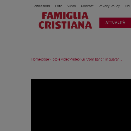
Riflessioni
Foto
Video
Podcast
Privacy Policy
Chi
Attualità
ATTUALITÀ
Italia
Cronaca
Politica
Mondo
Home page
>
Foto e video
>
Video
>
La "Cpm Band": in quaran...
Economia
Legalità
VIDEO
e
giustizia
Sport
Interviste
Papa
Papa