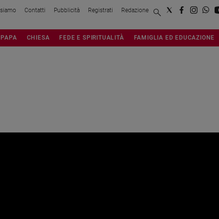
 siamo
Contatti
Pubblicità
Registrati
Redazione
PAPA
CHIESA
FEDE E SPIRITUALITÀ
FAMIGLIA ED EDUCAZIONE