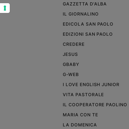
GAZZETTA D'ALBA
e
giovani
IL GIORNALINO
Adolescenza
EDICOLA SAN PAOLO
Bioetica
EDIZIONI SAN PAOLO
CREDERE
Vai
JESUS
GBABY
Riflessioni
G-WEB
I LOVE ENGLISH JUNIOR
Foto
VITA PASTORALE
Video
IL COOPERATORE PAOLINO
Podcast
MARIA CON TE
LA DOMENICA
Privacy