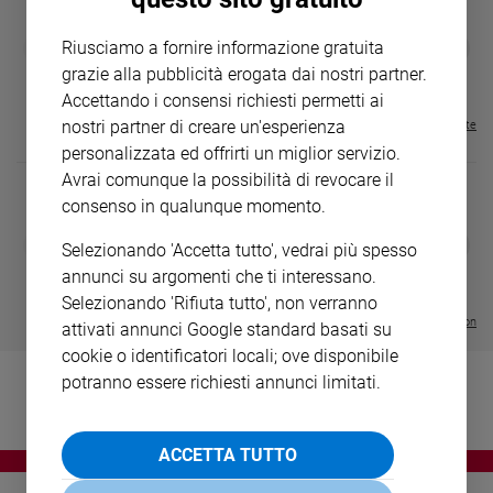
Ambiente
e
GBABY
FAMIGLIA CRISTIANA
GBABY DIGITA
❮
❯
Riusciamo a fornire informazione gratuita
€ 34,80
€ 21,90
€ 104,00
€ 83,00
ABBONAMEN
Creato
37%
20%
grazie alla pubblicità erogata dai nostri partner.
€ 16,99
Volontariato
Accettando i consensi richiesti permetti ai
Diritti
nostri partner di creare un'esperienza
Visualizza tutte le riviste
Aziende
personalizzata ed offrirti un miglior servizio.
di
Avrai comunque la possibilità di revocare il
valore
consenso in qualunque momento.
Caso
DIARIO G 2026-27
COLLANA ARS
❮
❯
della
Selezionando 'Accetta tutto', vedrai più spesso
LE GRANDI BASILICHE ITALIANE
€ 8,90
1 - 2
- € 8,90
settimana
annunci su argomenti che ti interessano.
- VOL DA 1 AL 5
€ 18,50
€ 64,50
Migranti
Selezionando 'Rifiuta tutto', non verranno
Visualizza tutte le collection
Diversità
attivati annunci Google standard basati su
e
cookie o identificatori locali; ove disponibile
inclusione
potranno essere richiesti annunci limitati.
Costume
Cultura
ACCETTA TUTTO
e
spettacoli