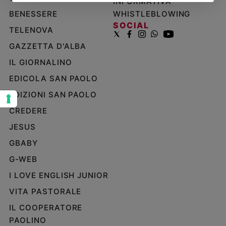
INFORMATIVA
BENESSERE
WHISTLEBLOWING
Sanremo
2026
SOCIAL
TELENOVA
Cinema,
GAZZETTA D'ALBA
Tv
e
IL GIORNALINO
streaming
EDICOLA SAN PAOLO
Libri
EDIZIONI SAN PAOLO
Musica
Arte
CREDERE
JESUS
Famiglia
ed
GBABY
educazione
G-WEB
Genitori
I LOVE ENGLISH JUNIOR
e
figli
VITA PASTORALE
Nonni
IL COOPERATORE
Coppia
PAOLINO
Scuola