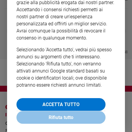
grazie alla pubblicità erogata dai nostri partner.
Ambiente
Accettando i consensi richiesti permetti ai
e
Creato
nostri partner di creare un'esperienza
personalizzata ed offrirti un miglior servizio.
Volontariato
DIARIO G 2026-27
COLLANA ARS
❮
❯
Avrai comunque la possibilità di revocare il
Diritti
LE GRANDI BASILICHE ITALIANE
€ 8,90
1 - 2
- € 8,90
consenso in qualunque momento.
- VOL DA 1 AL 5
€ 18,50
Aziende
€ 64,50
di
Selezionando 'Accetta tutto', vedrai più spesso
valore
Visualizza tutte le collection
annunci su argomenti che ti interessano.
Caso
Selezionando 'Rifiuta tutto', non verranno
della
attivati annunci Google standard basati su
settimana
cookie o identificatori locali; ove disponibile
Migranti
potranno essere richiesti annunci limitati.
Diversità
e
inclusione
ACCETTA TUTTO
Costume
I SITI SAN PAOLO
NOTE LEGALI
Rifiuta tutto
Cultura
GRUPPO EDITORIALE
PRIVACY POLICY
e
spettacoli
SAN PAOLO