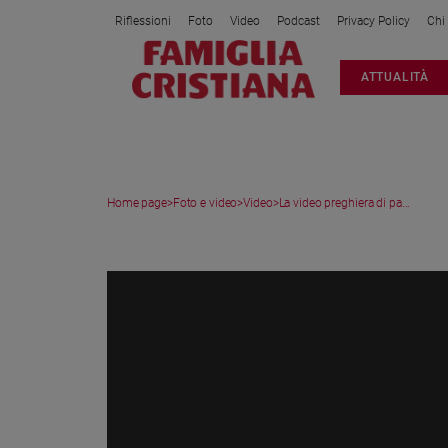
Riflessioni
Foto
Video
Podcast
Privacy Policy
Chi
Attualità
ATTUALITÀ
Italia
Cronaca
Politica
Mondo
Home page
>
Foto e video
>
Video
>
La video preghiera di pa...
Economia
Legalità
VIDEO
e
giustizia
Sport
Interviste
Papa
Papa