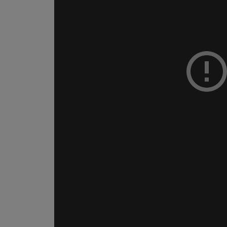
Chiesa
Chiesa
Fede
e
spiritualità
Santi
Devozione
e
fede
Parola
del
giorno
Santo
del
giorno
Società
e
valori