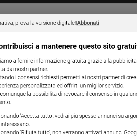
rancesco per il creato
nativa, prova la versione digitale!
|
Abbonati
e la terra è un patrimonio comune, i cui frutti dovrebbero essere b
 e la fragilità del pianeta richiede un altro modo di gestire l’ec
ontribuisci a mantenere questo sito gratui
e che ci unisca tutti. Liberi dalla schiavitù del consumismo. Ques
 ricevuta come dono da coltivare e proteggere per le generazioni 
iamo a fornire informazione gratuita grazie alla pubblicità
ta dai nostri partner.
tando i consensi richiesti permetti ai nostri partner di crea
perienza personalizzata ed offrirti un miglior servizio.
 comunque la possibilità di revocare il consenso in qualu
nto.
I LOVE ENGLISH JUNIOR
CREDERE
IL G
GBABY DIGITALE -
€ 69,00
€ 43,90
€ 98,80
€ 49,90
€ 11
35%
49%
ABBONAMENTO ANNUALE
ionando 'Accetta tutto', vedrai più spesso annunci su arg
€ 16,99
i interessano.
ionando 'Rifiuta tutto', non verranno attivati annunci Goog