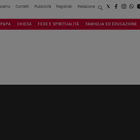
 siamo
Contatti
Pubblicità
Registrati
Redazione
PAPA
CHIESA
FEDE E SPIRITUALITÀ
FAMIGLIA ED EDUCAZIONE