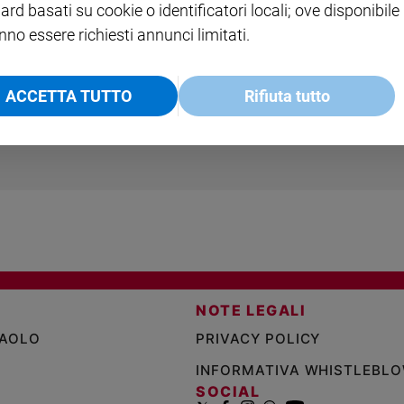
ard basati su cookie o identificatori locali; ove disponibile
nno essere richiesti annunci limitati.
COLLANA ARSENIO LUPIN
QUID+ ALLENIAMO
VOL. 1 - 2
MAGNIFICA HUMANITAS -
L'INTELLIGENZA
PRE
ACCETTA TUTTO
Rifiuta tutto
€ 18,50
ENCICLICA PAPALE
€ 27,50
SANT
€ 2,90
A 10
€ 24
NOTE LEGALI
PAOLO
PRIVACY POLICY
INFORMATIVA WHISTLEBL
SOCIAL