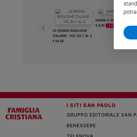
stand
Sanremo
potra
2026
DIARIO G 2026-27
Cinema,
€ 8,90
- € 8,90
❮
Tv
LE GRANDI BASILICHE
e
ITALIANE - VOL DA 1 AL 5
€ 64,50
streaming
Libri
Musica
Arte
Famiglia
ed
educazione
Genitori
I SITI SAN PAOLO
e
figli
GRUPPO EDITORIALE SAN 
Nonni
BENESSERE
Coppia
TELENOVA
Scuola