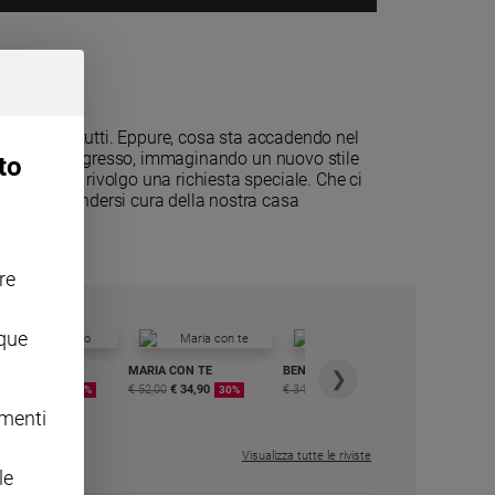
eneficio di tutti. Eppure, cosa sta accadendo nel
onomia e il progresso, immaginando un nuovo stile
to
to mese tu rivolgo una richiesta speciale. Che ci
future. Prendersi cura della nostra casa
re
nque
IORNALINO
MARIA CON TE
BENESSERE
6 RIVISTE
❯
0,40
€ 50,00
€ 52,00
€ 34,90
€ 34,80
€ 29,90
DIGITALE
50%
30%
15%
MENSILE
omenti
€ 6,99
Visualizza tutte le riviste
le